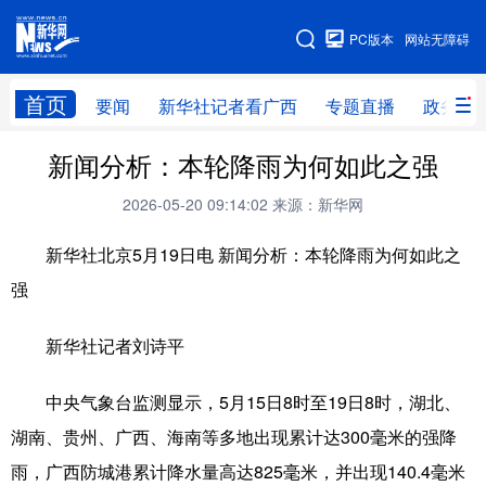
广西频道
PC版本
网站无障碍
网站地图
首页
要闻
新华社记者看广西
专题直播
政务信
广西频道
新闻分析：本轮降雨为何如此之强
2026-05-20 09:14:02
来源：新华网
要闻
新华社记者
专题直播
政务信息
新华社北京5月19日电 新闻分析：本轮降雨为何如此之
图片新闻
壮美广西
强
新华网导航
新华社记者刘诗平
学习进行时
高层
时政
人事
中央气象台监测显示，5月15日8时至19日8时，湖北、
国际
财经
网评
港澳
湖南、贵州、广西、海南等多地出现累计达300毫米的强降
雨，广西防城港累计降水量高达825毫米，并出现140.4毫米
台湾
思客智库
全球连线
教育