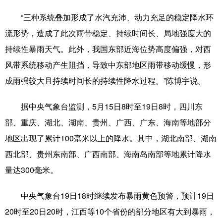
“三种系统叠加形成了水汽充沛、动力充足的稳定降水环
辽宁
吉林
上海
江苏
流形势，造成了此次雨带稳定、持续时间长、局地强度大的
浙江
安徽
福建
江西
持续性暴雨天气。此外，我国东部近海位势高度偏强，对西
山东
河南
湖北
湖南
风带系统移动产生阻挡，导致中东部地区雨带移动缓慢，形
成雨强较大且持续时间长的持续性降水过程。”陈博宇说。
广东
广西
海南
重庆
四川
贵州
云南
西藏
据中央气象台监测，5月15日8时至19日8时，四川东
部、重庆、湖北、湖南、贵州、广西、广东、海南等地部分
陕西
甘肃
青海
宁夏
地区出现了累计100毫米以上的降水。其中，湖北南部、湖南
新疆
内蒙古
黑龙江
西北部、贵州东南部、广西南部、海南岛南部等地累计降水
量达300毫米。
多语种频道
中央气象台19日18时继续发布暴雨黄色预警，预计19日
English
Español
Français
عربى
20时至20日20时，江西等10个省份的部分地区有大到暴雨，