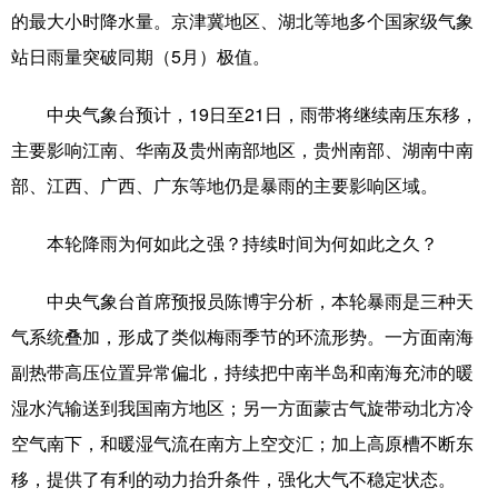
的最大小时降水量。京津冀地区、湖北等地多个国家级气象
科技
科普
体育
文化
站日雨量突破同期（5月）极值。
健康
军事
访谈
视频
中央气象台预计，19日至21日，雨带将继续南压东移，
图片
中央文件
金融
汽车
主要影响江南、华南及贵州南部地区，贵州南部、湖南中南
食品
人居
信息化
乡村振兴
部、江西、广西、广东等地仍是暴雨的主要影响区域。
溯源中国
城市
旅游
能源
本轮降雨为何如此之强？持续时间为何如此之久？
会展
彩票
娱乐
时尚
中央气象台首席预报员陈博宇分析，本轮暴雨是三种天
悦读
公益
书画
一带一路
气系统叠加，形成了类似梅雨季节的环流形势。一方面南海
亚太网
上市公司
文化产业
副热带高压位置异常偏北，持续把中南半岛和南海充沛的暖
湿水汽输送到我国南方地区；另一方面蒙古气旋带动北方冷
空气南下，和暖湿气流在南方上空交汇；加上高原槽不断东
地方频道
移，提供了有利的动力抬升条件，强化大气不稳定状态。
北京
天津
河北
山西