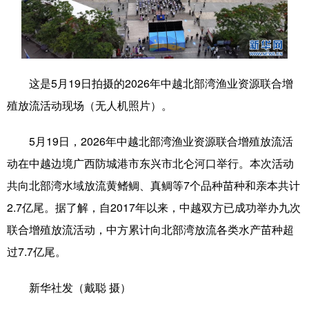
科技
科普
体育
文化
健康
军事
访谈
视频
图片
中央文件
金融
汽车
这是5月19日拍摄的2026年中越北部湾渔业资源联合增
殖放流活动现场（无人机照片）。
食品
人居
信息化
乡村振兴
溯源中国
城市
旅游
能源
5月19日，2026年中越北部湾渔业资源联合增殖放流活
动在中越边境广西防城港市东兴市北仑河口举行。本次活动
会展
彩票
娱乐
时尚
共向北部湾水域放流黄鳍鲷、真鲷等7个品种苗种和亲本共计
悦读
公益
书画
一带一路
2.7亿尾。据了解，自2017年以来，中越双方已成功举办九次
亚太网
上市公司
文化产业
联合增殖放流活动，中方累计向北部湾放流各类水产苗种超
过7.7亿尾。
地方频道
新华社发（戴聪 摄）
北京
天津
河北
山西