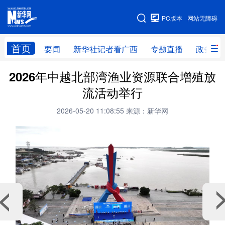
广西频道
PC版本
网站无障碍
网站地图
首页
要闻
新华社记者看广西
专题直播
政务信
广西频道
2026年中越北部湾渔业资源联合增殖放
流活动举行
要闻
新华社记者
专题直播
政务信息
2026-05-20 11:08:55
来源：新华网
图片新闻
壮美广西
新华网导航
学习进行时
高层
时政
人事
国际
财经
网评
港澳
台湾
思客智库
全球连线
教育