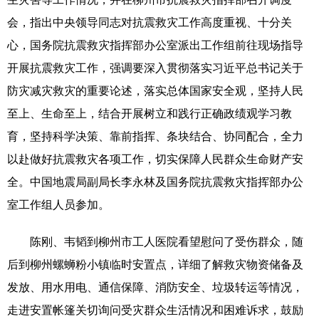
会，指出中央领导同志对抗震救灾工作高度重视、十分关
科技
科普
体育
文化
心，国务院抗震救灾指挥部办公室派出工作组前往现场指导
健康
军事
访谈
视频
开展抗震救灾工作，强调要深入贯彻落实习近平总书记关于
图片
中央文件
金融
汽车
防灾减灾救灾的重要论述，落实总体国家安全观，坚持人民
至上、生命至上，结合开展树立和践行正确政绩观学习教
食品
人居
信息化
乡村振兴
育，坚持科学决策、靠前指挥、条块结合、协同配合，全力
溯源中国
城市
旅游
能源
以赴做好抗震救灾各项工作，切实保障人民群众生命财产安
会展
彩票
娱乐
时尚
全。中国地震局副局长李永林及国务院抗震救灾指挥部办公
室工作组人员参加。
悦读
公益
书画
一带一路
亚太网
上市公司
文化产业
陈刚、韦韬到柳州市工人医院看望慰问了受伤群众，随
后到柳州螺蛳粉小镇临时安置点，详细了解救灾物资储备及
发放、用水用电、通信保障、消防安全、垃圾转运等情况，
地方频道
走进安置帐篷关切询问受灾群众生活情况和困难诉求，鼓励
北京
天津
河北
山西