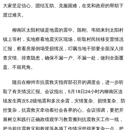
大家坚定信心、团结互助、克服困难，在党和政府的帮助下
辽宁
吉林
上海
江苏
渡过难关。
浙江
安徽
福建
江西
柳南区太阳村镇是地震的震中。陈刚、韦韬来到太阳村
山东
河南
湖北
湖南
镇上等村，实地察看地震灾区现场，听取村民转移安置情况
汇报，察看房屋倒塌受损情况，叮嘱当地干部要全面深入排
广东
广西
海南
重庆
查灾情、排查隐患，确保不漏一户、不漏一处，做到全面覆
四川
贵州
云南
西藏
盖、不留死角。
陕西
甘肃
青海
宁夏
随后在柳州市抗震救灾指挥部召开的调度会，进一步听
新疆
内蒙古
黑龙江
取了有关情况汇报。会议指出，5月18日24小时内柳南区连
续发生两次5.2级地震和多次余震，灾情复杂、损情复杂、防
多语种频道
控复杂，抗震救灾牵动着社会各界的心。会议强调，要把开
展树立和践行正确政绩观学习教育搬到抗震救灾工作一线，
English
Español
Français
عربى
把当前抗震救灾和救援等各项工作情况想得更复杂一点，把