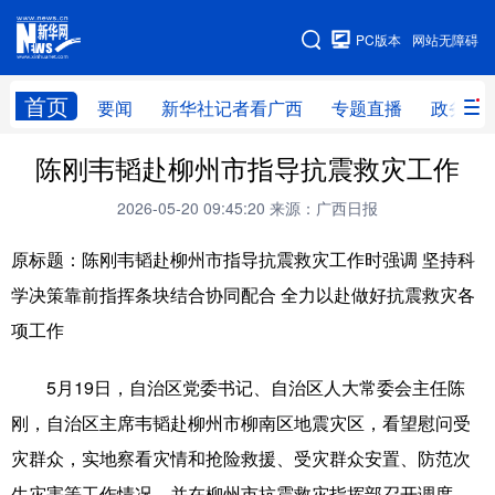
广西频道
PC版本
网站无障碍
网站地图
首页
要闻
新华社记者看广西
专题直播
政务信
广西频道
陈刚韦韬赴柳州市指导抗震救灾工作
2026-05-20 09:45:20
来源：广西日报
要闻
新华社记者
专题直播
政务信息
原标题：陈刚韦韬赴柳州市指导抗震救灾工作时强调 坚持科
图片新闻
壮美广西
学决策靠前指挥条块结合协同配合 全力以赴做好抗震救灾各
项工作
新华网导航
5月19日，自治区党委书记、自治区人大常委会主任陈
学习进行时
高层
时政
人事
刚，自治区主席韦韬赴柳州市柳南区地震灾区，看望慰问受
国际
财经
网评
港澳
灾群众，实地察看灾情和抢险救援、受灾群众安置、防范次
台湾
思客智库
全球连线
教育
生灾害等工作情况，并在柳州市抗震救灾指挥部召开调度