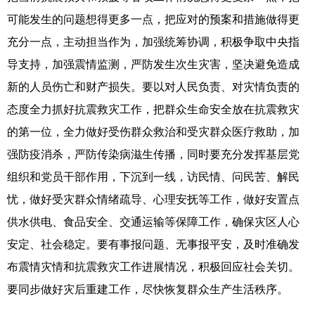
Русский язык
日本語
한국어
可能发生的问题想得更多一点，把应对的预案和措施做得更
Deutsch
Português
充分一点，主动担当作为，加强统筹协调，积极争取中央指
导支持，加强震情监测，严防发生次生灾害，坚决避免造成
新的人员伤亡和财产损失。要以对人民负责、对灾情负责的
态度全力抓好抗震救灾工作，把群众生命安全放在抗震救灾
的第一位，全力做好受伤群众救治和受灾群众医疗救助，加
强防疫消杀，严防传染病滋生传播，同时要充分发挥基层党
组织和党员干部作用，下沉到一线，访民情、问民苦、解民
忧，做好受灾群众情绪疏导、心理安抚等工作，做好安置点
供水供电、食品安全、交通运输等保障工作，确保灾区人心
安定、社会稳定。要有事报问题、无事报平安，及时准确发
布震情灾情和抗震救灾工作进展情况，积极回应社会关切。
要同步做好灾后重建工作，尽快恢复群众生产生活秩序。