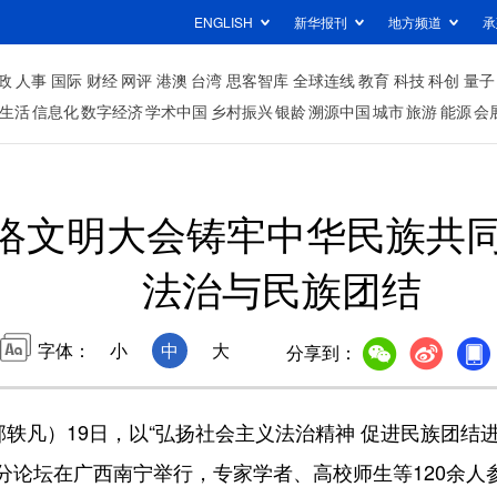
ENGLISH
新华报刊
地方频道
承
政
人事
国际
财经
网评
港澳
台湾
思客智库
全球连线
教育
科技
科创
量子
生活
信息化
数字经济
学术中国
乡村振兴
银龄
溯源中国
城市
旅游
能源
会
国网络文明大会铸牢中华民族共
法治与民族团结
字体：
小
中
大
分享到：
凡）19日，以“弘扬社会主义法治精神 促进民族团结进步
分论坛在广西南宁举行，专家学者、高校师生等120余人