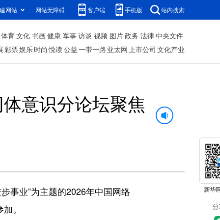
建网站
网站无障碍
客户端
手机版
站内搜索
体育
文化
书画
健康
军事
访谈
视频
图片
政务
法律
中央文件
展
彩票
娱乐
时尚
悦读
公益
一带一路
亚太网
上市公司
文化产业
同体意识分论坛聚焦
事业”为主题的2026年中国网络
参加。