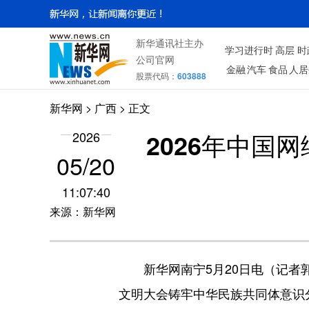
新华通讯社主办
学习进行时
高层
时
公司官网
金融
汽车
食品
人居
股票代码：
603888
新华网
>
广西
> 正文
2026年中
2026
05/20
11:07:40
来源：新华网
新华网南宁5月20日电（记者郭轶
文明大会铸牢中华民族共同体意识