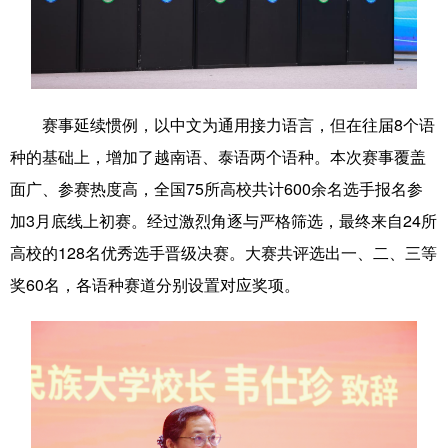
辽宁
吉林
上海
江苏
浙江
安徽
福建
江西
赛事延续惯例，以中文为通用接力语言，但在往届8个语
山东
河南
湖北
湖南
种的基础上，增加了越南语、泰语两个语种。本次赛事覆盖
广东
广西
海南
重庆
面广、参赛热度高，全国75所高校共计600余名选手报名参
四川
贵州
云南
西藏
加3月底线上初赛。经过激烈角逐与严格筛选，最终来自24所
高校的128名优秀选手晋级决赛。大赛共评选出一、二、三等
陕西
甘肃
青海
宁夏
奖60名，各语种赛道分别设置对应奖项。
新疆
内蒙古
黑龙江
多语种频道
English
Español
Français
عربى