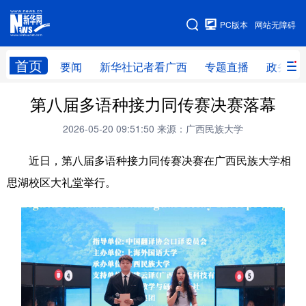
广西频道
PC版本
网站无障碍
网站地图
首页
要闻
新华社记者看广西
专题直播
政务信
广西频道
第八届多语种接力同传赛决赛落幕
2026-05-20 09:51:50
来源：广西民族大学
要闻
新华社记者
专题直播
政务信息
近日，第八届多语种接力同传赛决赛在广西民族大学相
图片新闻
壮美广西
思湖校区大礼堂举行。
新华网导航
学习进行时
高层
时政
人事
国际
财经
网评
港澳
台湾
思客智库
全球连线
教育