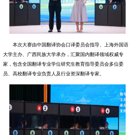
科技
科普
体育
文化
健康
军事
访谈
视频
图片
中央文件
金融
汽车
本次大赛由中国翻译协会口译委员会指导、上海外国语
食品
人居
信息化
乡村振兴
大学主办、广西民族大学承办，汇聚国内翻译领域权威专
溯源中国
城市
旅游
能源
家，包含全国翻译专业学位研究生教育指导委员会多位委
员、高校翻译专业负责人及行业资深翻译专家。
会展
彩票
娱乐
时尚
悦读
公益
书画
一带一路
亚太网
上市公司
文化产业
地方频道
北京
天津
河北
山西