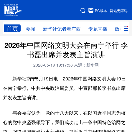
广西频道
PC版本
网站无障碍
网站地图
首页
要闻
新华社记者看广西
专题直播
政务信
2026年中国网络文明大会在南宁举行 李
广西频道
书磊出席并发表主旨演讲
要闻
新华社记者
专题直播
政务信息
2026-05-19 19:17:36
来源：新华网
图片新闻
壮美广西
新华社南宁5月19日电 2026年中国网络文明大会19日
在南宁举行。中共中央政治局委员、中宣部部长李书磊出席
新华网导航
并发表主旨演讲。
学习进行时
高层
时政
人事
与会嘉宾认为，党的十八大以来，在以习近平同志为核
国际
财经
网评
港澳
心的党中央坚强领导下，我们成功走出一条中国特色治网之
台湾
思客智库
全球连线
教育
道，网络强国建设迈出新步伐。习近平总书记围绕网络文明