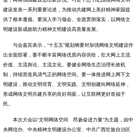
建设发表一系列重要论述，为推动共建网上美好精神家园提
科技
科普
体育
文化
供了根本遵循。要深入学习领会、全面贯彻落实，以网络文
健康
军事
访谈
视频
明建设新成效助力精神文明建设高质量发展。
图片
中央文件
金融
汽车
与会嘉宾表示，“十五五”规划纲要对加强网络文明建设作
食品
人居
信息化
乡村振兴
出全面部署，要不断丰富网络优质内容供给，壮大网上主流
溯源中国
城市
旅游
能源
价值、主流舆论、主流文化。要健全网络生态治理长效机
制，持续营造风清气正的网络空间。要一体推进网上网下文
会展
彩票
娱乐
时尚
明建设，推动文明培育、文明实践、文明创建向网络延伸，
悦读
公益
书画
一带一路
形成网络文明共建共享的良好局面，让互联网更好造福于
亚太网
上市公司
文化产业
民。
本次大会以“文明网络空间 昂扬奋进力量”为主题，由中
地方频道
央网信办、中央精神文明建设办公室、中共广西壮族自治区
北京
天津
河北
山西