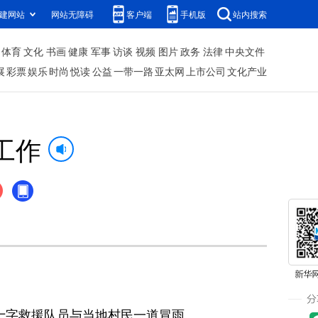
建网站
网站无障碍
客户端
手机版
站内搜索
体育
文化
书画
健康
军事
访谈
视频
图片
政务
法律
中央文件
展
彩票
娱乐
时尚
悦读
公益
一带一路
亚太网
上市公司
文化产业
工作
十字救援队员与当地村民一道冒雨