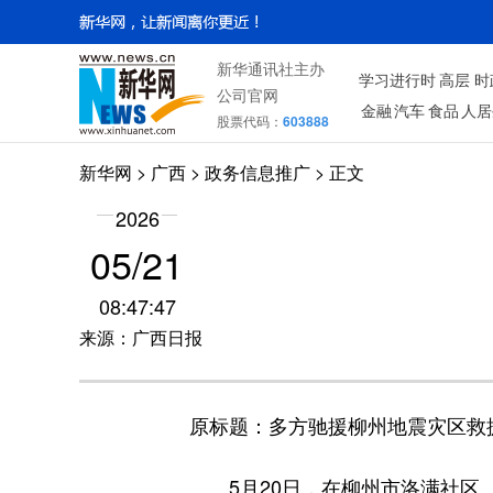
新华通讯社主办
学习进行时
高层
时
公司官网
金融
汽车
食品
人居
股票代码：
603888
新华网
>
广西
> 政务信息推广 > 正文
2026
05/21
08:47:47
来源：广西日报
原标题：多方驰援柳州地震灾区救
5月20日，在柳州市洛满社区、