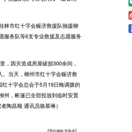
桂林市红十字会赈济救援队驰援柳
愿服务队等6支专业救援及志愿服务
，因灾造成房屋破损300余间，
0人。当天，柳州市红十字会赈济救
红十字会总会于5月19日晚调拨的
抵柳州，帐篷已全部投放到临时安置
记者陶昌顺 通讯员骆慕琳）
【责任编辑:牙举成】