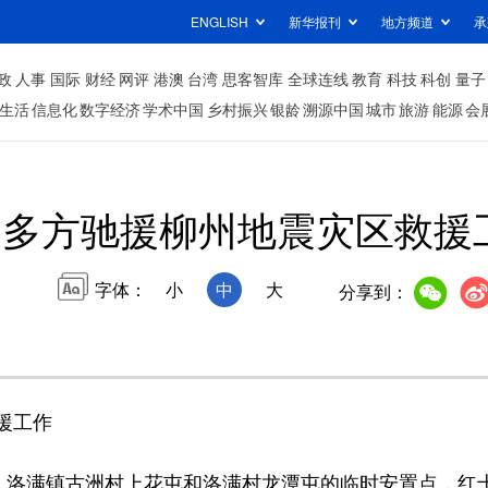
ENGLISH
新华报刊
地方频道
承
政
人事
国际
财经
网评
港澳
台湾
思客智库
全球连线
教育
科技
科创
量子
生活
信息化
数字经济
学术中国
乡村振兴
银龄
溯源中国
城市
旅游
能源
会
多方驰援柳州地震灾区救援
字体：
小
中
大
分享到：
援工作
洛满镇古洲村上花屯和洛满村龙潭屯的临时安置点，红