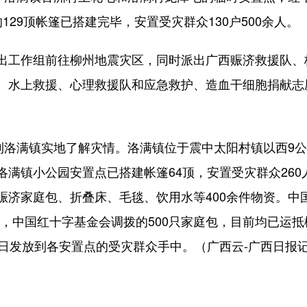
29顶帐篷已搭建完毕，安置受灾群众130户500余人。
工作组前往柳州地震灾区，同时派出广西赈济救援队、
、水上救援、心理救援队和应急救护、造血干细胞捐献志
洛满镇实地了解灾情。洛满镇位于震中太阳村镇以西9公里
洛满镇小公园安置点已搭建帐篷64顶，安置受灾群众26
济家庭包、折叠床、毛毯、饮用水等400余件物资。中国
巾被，中国红十字基金会调拨的500只家庭包，目前均已运
日发放到各安置点的受灾群众手中。（广西云-广西日报