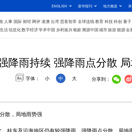
ENGLISH
新华报刊
地方频道
承
政
人事
国际
财经
网评
港澳
台湾
思客智库
全球连线
教育
科技
科创
量子
生活
信息化
数字经济
学术中国
乡村振兴
银龄
溯源中国
城市
旅游
能源
会
强降雨持续 强降雨点分散 
字体：
小
中
大
分享到：
点分散，局地雨势强
、桂东及沿海地区仍有较强降雨，强降雨点分散，局地雨