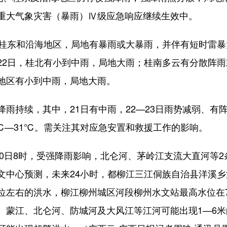
重大气象灾害（暴雨）Ⅳ级应急响应继续生效中。
东和沿海地区，局地有暴雨或大暴雨，并伴有短时雷暴
2日，桂北有小到中雨，局地大雨；桂南多云有分散阵雨或
地区有小到中雨，局地大雨。
持续，其中，21日有中雨，22—23日雨势减弱、有
9℃—31℃。需关注其对应急安置和救援工作的影响。
日8时，受强降雨影响，北仑河、茅岭江支流大直河等2条河流
文中心预测，未来24小时，都柳江三江侗族自治县洋溪乡
位左右的洪水，柳江柳州城区河段柳州水文站最高水位在7
、蒙江、北仑河、防城河及大风江等江河可能出现1—6