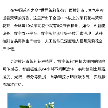
在“中国茉莉之乡”“世界茉莉花都”广西横州市，空气中弥
辽宁
吉林
上海
江苏
漫着茉莉的芳香。这里产出了全国80%以上的茉莉花与茉莉
浙江
安徽
福建
江西
花茶，全球每10朵茉莉花中就有6朵来自横州。如今，AI智能
山东
河南
湖北
湖南
设备、数字农业平台、数字智能诊疗等科技元素涌现，从种
植到交易再到生产销售，人工智能已深度融入横州茉莉花全
广东
广西
海南
重庆
产业链。
四川
贵州
云南
西藏
走进横州市茉莉花种植区，“数字茉莉”种植大棚内的物联
陕西
甘肃
青海
宁夏
网传感器、智能摄像头24小时不间断运转，实时监测土壤温
新疆
内蒙古
黑龙江
湿度、光照、养分等数据，自动调控水肥灌溉系统，实现按
需精准供给。
多语种频道
English
Español
Français
عربى