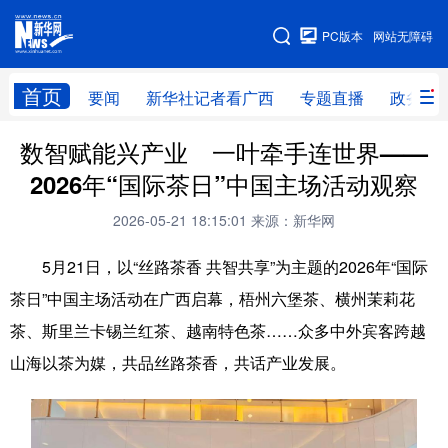
广西频道
PC版本
网站无障碍
网站地图
首页
要闻
新华社记者看广西
专题直播
政务信
广西频道
数智赋能兴产业 一叶牵手连世界——
2026年“国际茶日”中国主场活动观察
要闻
新华社记者
专题直播
政务信息
2026-05-21 18:15:01
来源：新华网
图片新闻
壮美广西
5月21日，以“丝路茶香 共智共享”为主题的2026年“国际
茶日”中国主场活动在广西启幕，梧州六堡茶、横州茉莉花
新华网导航
茶、斯里兰卡锡兰红茶、越南特色茶……众多中外宾客跨越
学习进行时
高层
时政
人事
山海以茶为媒，共品丝路茶香，共话产业发展。
国际
财经
网评
港澳
台湾
思客智库
全球连线
教育