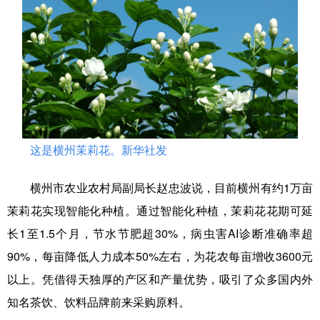
Русский язык
日本語
한국어
Deutsch
Português
这是横州茉莉花。新华社发
横州市农业农村局副局长赵忠波说，目前横州有约1万亩
茉莉花实现智能化种植。通过智能化种植，茉莉花花期可延
长1至1.5个月，节水节肥超30%，病虫害AI诊断准确率超
90%，每亩降低人力成本50%左右，为花农每亩增收3600元
以上。凭借得天独厚的产区和产量优势，吸引了众多国内外
知名茶饮、饮料品牌前来采购原料。