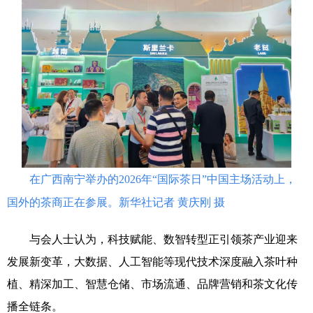
科技
科普
体育
文化
健康
军事
访谈
视频
图片
中央文件
金融
汽车
食品
人居
信息化
乡村振兴
溯源中国
城市
旅游
能源
会展
彩票
娱乐
时尚
在广西南宁举办的2026年“国际茶日”中国主场活动上，
悦读
公益
书画
一带一路
国外的茶商正在参展。新华社记者 黄庆刚 摄
亚太网
上市公司
文化产业
与会人士认为，科技赋能、数智转型正引领茶产业迎来
发展新变革，大数据、人工智能等现代技术深度融入茶叶种
地方频道
植、精深加工、智慧仓储、市场流通、品牌营销和茶文化传
播全链条。
北京
天津
河北
山西