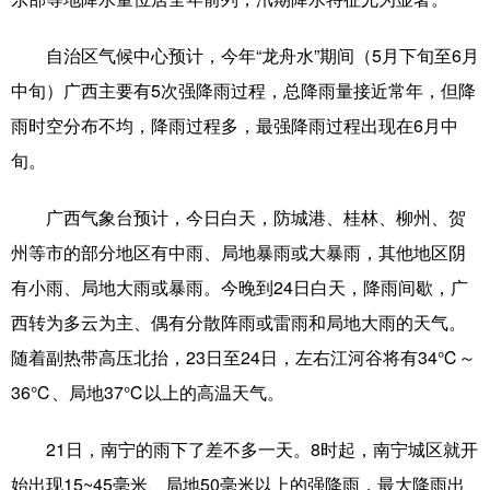
科技
科普
体育
文化
自治区气候中心预计，今年“龙舟水”期间（5月下旬至6月
健康
军事
访谈
视频
中旬）广西主要有5次强降雨过程，总降雨量接近常年，但降
雨时空分布不均，降雨过程多，最强降雨过程出现在6月中
图片
中央文件
金融
汽车
旬。
食品
人居
信息化
乡村振兴
广西气象台预计，今日白天，防城港、桂林、柳州、贺
溯源中国
城市
旅游
能源
州等市的部分地区有中雨、局地暴雨或大暴雨，其他地区阴
会展
彩票
娱乐
时尚
有小雨、局地大雨或暴雨。今晚到24日白天，降雨间歇，广
悦读
公益
书画
一带一路
西转为多云为主、偶有分散阵雨或雷雨和局地大雨的天气。
随着副热带高压北抬，23日至24日，左右江河谷将有34℃～
亚太网
上市公司
文化产业
36℃、局地37℃以上的高温天气。
地方频道
21日，南宁的雨下了差不多一天。8时起，南宁城区就开
始出现15~45毫米、局地50毫米以上的强降雨，最大降雨出
北京
天津
河北
山西