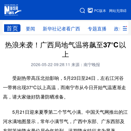
广西频道
PC版本
网站无障碍
网站地图
首页
要闻
新华社记者看广西
专题直播
政务信
热浪来袭！广西局地气温将飙至37℃以
广西频道
上
要闻
新华社记者
专题直播
政务信息
2026-05-22 09:28:11
来源：南宁晚报
图片新闻
壮美广西
受副热带高压北抬影响，5月23日至24日，左右江河谷
一带将出现37℃以上高温，而南宁市从今日开始气温逐渐走
新华网导航
高，请大家做好防暑防晒准备。
学习进行时
高层
时政
人事
5月21日迎来夏季第二个节气小满。中国天气网推出的江
国际
财经
网评
港澳
河水满地图显示，常年小满节气，广西中东部、广东西部及
台湾
思客智库
全球连线
教育
东部等地降水量位居全年前列，汛期降水特征尤为显著。