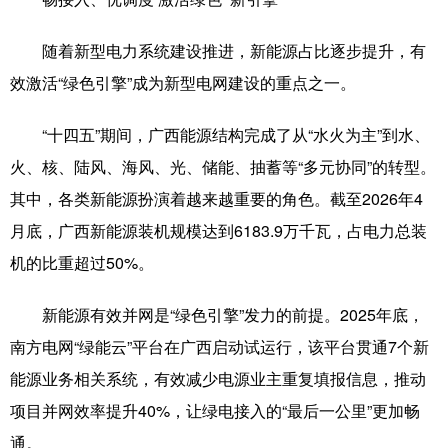
科技
科普
体育
文化
随着新型电力系统建设推进，新能源占比逐步提升，有
健康
军事
访谈
视频
效激活“绿色引擎”成为新型电网建设的重点之一。
图片
中央文件
金融
汽车
“十四五”期间，广西能源结构完成了从“水火为主”到水、
食品
人居
信息化
乡村振兴
火、核、陆风、海风、光、储能、抽蓄等“多元协同”的转型。
其中，各类新能源扮演着越来越重要的角色。截至2026年4
溯源中国
城市
旅游
能源
月底，广西新能源装机规模达到6183.9万千瓦，占电力总装
会展
彩票
娱乐
时尚
机的比重超过50%。
悦读
公益
书画
一带一路
新能源有效并网是“绿色引擎”发力的前提。2025年底，
亚太网
上市公司
文化产业
南方电网“绿能云”平台在广西启动试运行，该平台贯通7个新
能源业务相关系统，有效减少电源业主重复填报信息，推动
地方频道
项目并网效率提升40%，让绿电接入的“最后一公里”更加畅
通。
北京
天津
河北
山西