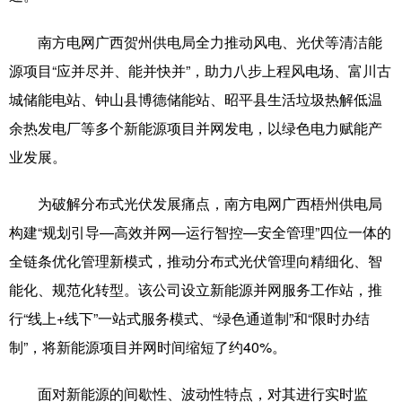
辽宁
吉林
上海
江苏
南方电网广西贺州供电局全力推动风电、光伏等清洁能
源项目“应并尽并、能并快并”，助力八步上程风电场、富川古
浙江
安徽
福建
江西
城储能电站、钟山县博德储能站、昭平县生活垃圾热解低温
山东
河南
湖北
湖南
余热发电厂等多个新能源项目并网发电，以绿色电力赋能产
广东
广西
海南
重庆
业发展。
四川
贵州
云南
西藏
为破解分布式光伏发展痛点，南方电网广西梧州供电局
陕西
甘肃
青海
宁夏
构建“规划引导—高效并网—运行智控—安全管理”四位一体的
全链条优化管理新模式，推动分布式光伏管理向精细化、智
新疆
内蒙古
黑龙江
能化、规范化转型。该公司设立新能源并网服务工作站，推
行“线上+线下”一站式服务模式、“绿色通道制”和“限时办结
多语种频道
制”，将新能源项目并网时间缩短了约40%。
English
Español
Français
عربى
面对新能源的间歇性、波动性特点，对其进行实时监