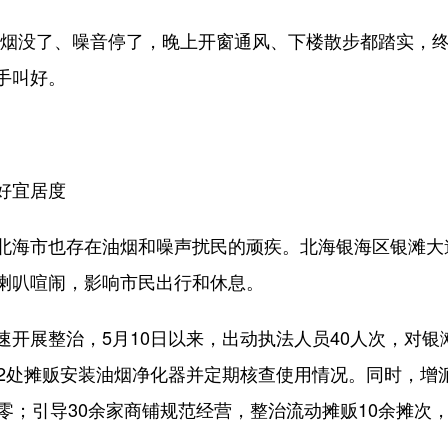
没了、噪音停了，晚上开窗通风、下楼散步都踏实，终
手叫好。
好宜居度
海市也存在油烟和噪声扰民的顽疾。北海银海区银滩大
喇叭喧闹，影响市民出行和休息。
展整治，5月10日以来，出动执法人员40人次，对银滩
促2处摊贩安装油烟净化器并定期核查使用情况。同时，增
零；引导30余家商铺规范经营，整治流动摊贩10余摊次