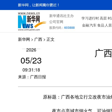
新华通讯社主办
学习进行时
高层
时
公司官网
金融
汽车
食品
人居
股票代码：
603888
新华网
>
广西
> 正文
广
2026
05/23
09:31:18
来源：广西日报
原标题：广西各地立行立改夜市油
夜市点亮城市烟火气，可油烟熏人