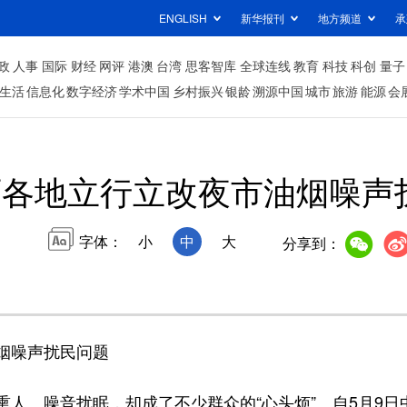
ENGLISH
新华报刊
地方频道
承
政
人事
国际
财经
网评
港澳
台湾
思客智库
全球连线
教育
科技
科创
量子
生活
信息化
数字经济
学术中国
乡村振兴
银龄
溯源中国
城市
旅游
能源
会
西各地立行立改夜市油烟噪声
字体：
小
中
大
分享到：
烟噪声扰民问题
、噪音扰眠，却成了不少群众的“心头烦”。自5月9日