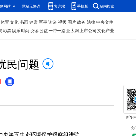
建网站
网站无障碍
客户端
手机版
站内搜索
体育
文化
书画
健康
军事
访谈
视频
图片
政务
法律
中央文件
展
彩票
娱乐
时尚
悦读
公益
一带一路
亚太网
上市公司
文化产业
扰民问题
中央第五生态环境保护督察组进驻