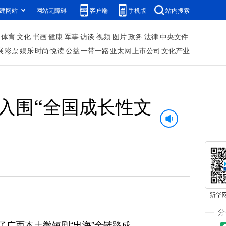
建网站
网站无障碍
客户端
手机版
站内搜索
体育
文化
书画
健康
军事
访谈
视频
图片
政务
法律
中央文件
展
彩票
娱乐
时尚
悦读
公益
一带一路
亚太网
上市公司
文化产业
入围“全国成长性文
广西本土微短剧“出海”全链路成