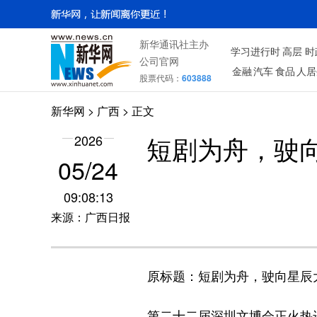
新华通讯社主办
学习进行时
高层
时
公司官网
金融
汽车
食品
人居
股票代码：
603888
新华网
>
广西
> 正文
短剧为舟，驶
2026
05/24
09:08:13
来源：广西日报
原标题：短剧为舟，驶向星辰大海
第二十二届深圳文博会正火热进行