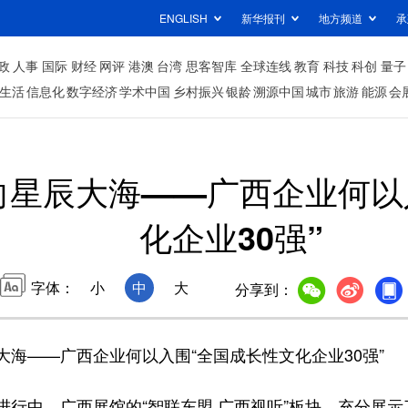
ENGLISH
新华报刊
地方频道
承
政
人事
国际
财经
网评
港澳
台湾
思客智库
全球连线
教育
科技
科创
量子
生活
信息化
数字经济
学术中国
乡村振兴
银龄
溯源中国
城市
旅游
能源
会
向星辰大海——广西企业何以
化企业30强”
字体：
小
中
大
分享到：
——广西企业何以入围“全国成长性文化企业30强”
中。广西展馆的“智联东盟 广西视听”板块，充分展示了