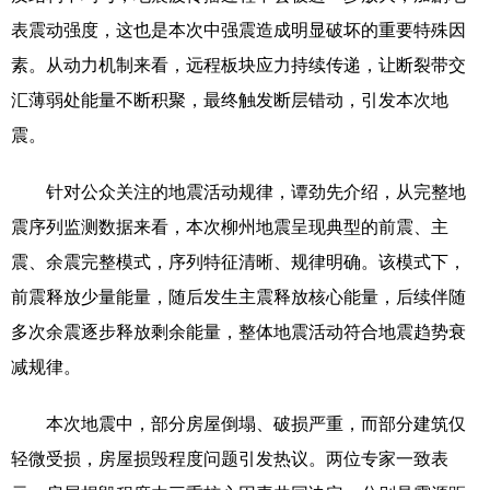
表震动强度，这也是本次中强震造成明显破坏的重要特殊因
辽宁
吉林
上海
江苏
素。从动力机制来看，远程板块应力持续传递，让断裂带交
浙江
安徽
福建
江西
汇薄弱处能量不断积聚，最终触发断层错动，引发本次地
震。
山东
河南
湖北
湖南
广东
广西
海南
重庆
针对公众关注的地震活动规律，谭劲先介绍，从完整地
震序列监测数据来看，本次柳州地震呈现典型的前震、主
四川
贵州
云南
西藏
震、余震完整模式，序列特征清晰、规律明确。该模式下，
陕西
甘肃
青海
宁夏
前震释放少量能量，随后发生主震释放核心能量，后续伴随
新疆
内蒙古
黑龙江
多次余震逐步释放剩余能量，整体地震活动符合地震趋势衰
减规律。
多语种频道
本次地震中，部分房屋倒塌、破损严重，而部分建筑仅
English
Español
Français
عربى
轻微受损，房屋损毁程度问题引发热议。两位专家一致表