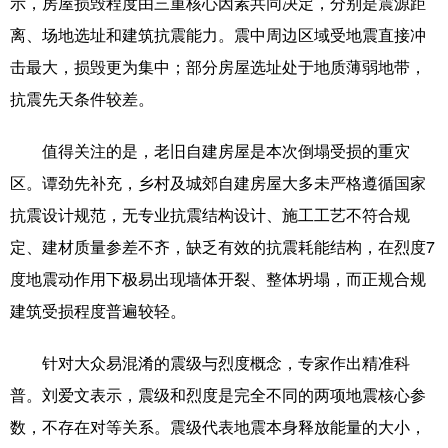
示，房屋损毁程度由三重核心因素共同决定，分别是震源距
Русский язык
日本語
한국어
离、场地选址和建筑抗震能力。震中周边区域受地震直接冲
Deutsch
Português
击最大，损毁更为集中；部分房屋选址处于地质薄弱地带，
抗震先天条件较差。
值得关注的是，老旧自建房屋是本次倒塌受损的重灾
区。谭劲先补充，乡村及城郊自建房屋大多未严格遵循国家
抗震设计规范，无专业抗震结构设计、施工工艺不符合规
定、建材质量参差不齐，缺乏有效的抗震耗能结构，在烈度7
度地震动作用下极易出现墙体开裂、整体坍塌，而正规合规
建筑受损程度普遍较轻。
针对大众易混淆的震级与烈度概念，专家作出精准科
普。刘爱文表示，震级和烈度是完全不同的两项地震核心参
数，不存在对等关系。震级代表地震本身释放能量的大小，