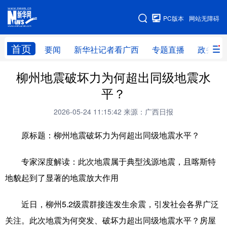
广西频道
PC版本
网站无障碍
网站地图
首页
要闻
新华社记者看广西
专题直播
政务信
广西频道
柳州地震破坏力为何超出同级地震水
平？
要闻
新华社记者
专题直播
政务信息
2026-05-24 11:15:42
来源：广西日报
图片新闻
壮美广西
原标题：柳州地震破坏力为何超出同级地震水平？
新华网导航
专家深度解读：此次地震属于典型浅源地震，且喀斯特
地貌起到了显著的地震放大作用
学习进行时
高层
时政
人事
国际
财经
网评
港澳
近日，柳州5.2级震群接连发生余震，引发社会各界广泛
关注。此次地震为何突发、破坏力超出同级地震水平？房屋
台湾
思客智库
全球连线
教育