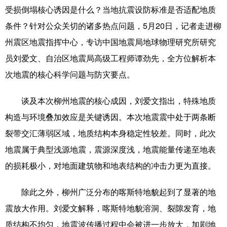
受损倒塌核心诱因是什么？当地抗震设防标准是否适配地质
科技
科普
体育
文化
条件？针对公众关切的诸多热点问题，5月20日，记者走进柳
健康
军事
访谈
视频
州震区地震指挥中心，专访中国地震局地球物理研究所研究
员刘爱文、自治区地震局高级工程师谭劲先，全方位解析本
图片
中央文件
金融
汽车
次地震的核心科学问题与防灾要点。
食品
人居
信息化
乡村振兴
谈及本次柳州地震的核心成因，刘爱文指出，特殊地质
溯源中国
城市
旅游
能源
构造与环境叠加效应是关键诱因。本次地震震中处于两条断
会展
彩票
娱乐
时尚
裂带交汇薄弱区域，地质结构本身稳定性较差。同时，此次
悦读
公益
书画
一带一路
地震属于典型浅源地震，震源深度浅，地震能量传递至地表
的损耗极小，对地面建筑物和地表结构的冲击力更为直接。
亚太网
上市公司
文化产业
除此之外，柳州广泛分布的喀斯特地貌起到了显著的地
地方频道
震放大作用。刘爱文解释，喀斯特地貌溶洞、裂隙发育，地
质结构不均匀，地震波传播过程中会被进一步放大，加剧地
北京
天津
河北
山西