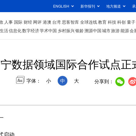
ENGLISH
新华报刊
地方频道
承
政
人事
国际
财经
网评
港澳
台湾
思客智库
全球连线
教育
科技
科创
量子
生活
信息化
数字经济
学术中国
乡村振兴
银龄
溯源中国
城市
旅游
能源
会
南宁数据领域国际合作试点正
字体：
小
中
大
分享到：
一
式启动