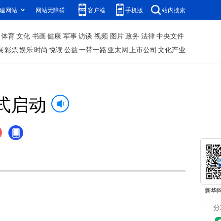
建网站
网站无障碍
客户端
手机版
站内搜索
体育
文化
书画
健康
军事
访谈
视频
图片
政务
法律
中央文件
展
彩票
娱乐
时尚
悦读
公益
一带一路
亚太网
上市公司
文化产业
式启动