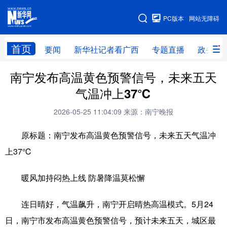
广西频道
PC版本
网站无障碍
网站地图
首页
要闻
新华社记者看广西
专题直播
政务信
广西频道
南宁发布高温黄色预警信号，未来五天
气温冲上37℃
要闻
新华社记者
专题直播
政务信息
2026-05-25 11:04:09
来源：南宁晚报
图片新闻
壮美广西
原标题：南宁发布高温黄色预警信号，未来五天气温冲
上37℃
新华网导航
暖风加持闷热上线 防暑降温莫松懈
学习进行时
高层
时政
人事
国际
财经
网评
港澳
连日晴好，气温飙升，南宁开启晴热高温模式。5月24
日，南宁市发布高温黄色预警信号，预计未来五天，城区最
台湾
思客智库
全球连线
教育