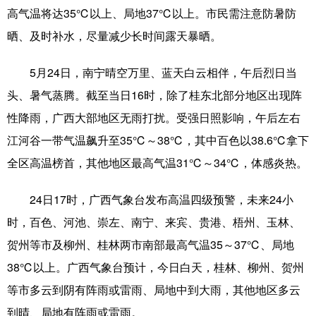
高气温将达35℃以上、局地37℃以上。市民需注意防暑防
科技
科普
体育
文化
晒、及时补水，尽量减少长时间露天暴晒。
健康
军事
访谈
视频
5月24日，南宁晴空万里、蓝天白云相伴，午后烈日当
图片
中央文件
金融
汽车
头、暑气蒸腾。截至当日16时，除了桂东北部分地区出现阵
食品
人居
信息化
乡村振兴
性降雨，广西大部地区无雨打扰。受强日照影响，午后左右
江河谷一带气温飙升至35℃～38℃，其中百色以38.6℃拿下
溯源中国
城市
旅游
能源
全区高温榜首，其他地区最高气温31℃～34℃，体感炎热。
会展
彩票
娱乐
时尚
24日17时，广西气象台发布高温四级预警，未来24小
悦读
公益
书画
一带一路
时，百色、河池、崇左、南宁、来宾、贵港、梧州、玉林、
亚太网
上市公司
文化产业
贺州等市及柳州、桂林两市南部最高气温35～37℃、局地
38℃以上。广西气象台预计，今日白天，桂林、柳州、贺州
地方频道
等市多云到阴有阵雨或雷雨、局地中到大雨，其他地区多云
到晴、局地有阵雨或雷雨。
北京
天津
河北
山西