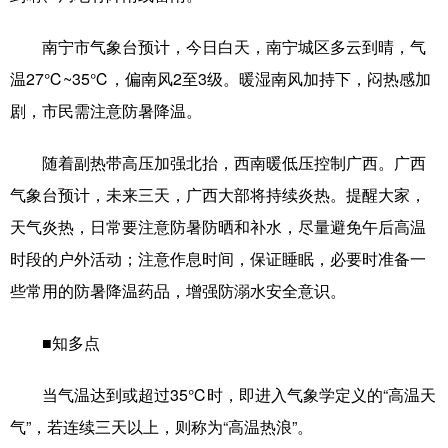
辽宁
吉林
上海
江苏
南宁市气象台预计，今日白天，南宁城区多云到晴，气
温27℃~35℃，偏南风2至3级。暖湿南风加持下，闷热感加
浙江
安徽
福建
江西
剧，市民需注意防暑降温。
山东
河南
湖北
湖南
随着副热带高压加强北抬，西南暖低压控制广西。广西
广东
广西
海南
重庆
气象台预计，未来三天，广西大部将持续炎热。提醒大家，
四川
贵州
云南
西藏
天气炎热，日常要注意防暑防晒和补水，尽量避免午后高温
陕西
甘肃
青海
宁夏
时段的户外活动；注意作息时间，保证睡眠，必要时准备一
些常用的防暑降温药品，增强防溺水安全意识。
新疆
内蒙古
黑龙江
■知多点
多语种频道
当气温达到或超过35℃时，即进入气象学定义的“高温天
English
Español
Français
عربى
气”，若连续三天以上，则称为“高温热浪”。