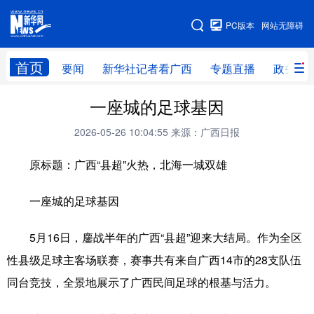
广西频道
PC版本
网站无障碍
网站地图
首页
要闻
新华社记者看广西
专题直播
政务信
广西频道
一座城的足球基因
2026-05-26 10:04:55
来源：广西日报
要闻
新华社记者
专题直播
政务信息
原标题：广西“县超”火热，北海一城双雄
图片新闻
壮美广西
一座城的足球基因
新华网导航
5月16日，鏖战半年的广西“县超”迎来大结局。作为全区
学习进行时
高层
时政
人事
性县级足球主客场联赛，赛事共有来自广西14市的28支队伍
国际
财经
网评
港澳
同台竞技，全景地展示了广西民间足球的根基与活力。
台湾
思客智库
全球连线
教育