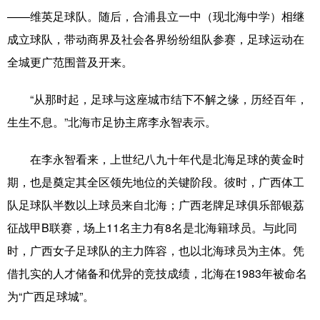
——维英足球队。随后，合浦县立一中（现北海中学）相继
辽宁
吉林
上海
江苏
成立球队，带动商界及社会各界纷纷组队参赛，足球运动在
浙江
安徽
福建
江西
全城更广范围普及开来。
山东
河南
湖北
湖南
“从那时起，足球与这座城市结下不解之缘，历经百年，
广东
广西
海南
重庆
生生不息。”北海市足协主席李永智表示。
四川
贵州
云南
西藏
在李永智看来，上世纪八九十年代是北海足球的黄金时
陕西
甘肃
青海
宁夏
期，也是奠定其全区领先地位的关键阶段。彼时，广西体工
队足球队半数以上球员来自北海；广西老牌足球俱乐部银荔
新疆
内蒙古
黑龙江
征战甲B联赛，场上11名主力有8名是北海籍球员。与此同
时，广西女子足球队的主力阵容，也以北海球员为主体。凭
多语种频道
借扎实的人才储备和优异的竞技成绩，北海在1983年被命名
为“广西足球城”。
English
Español
Français
عربى