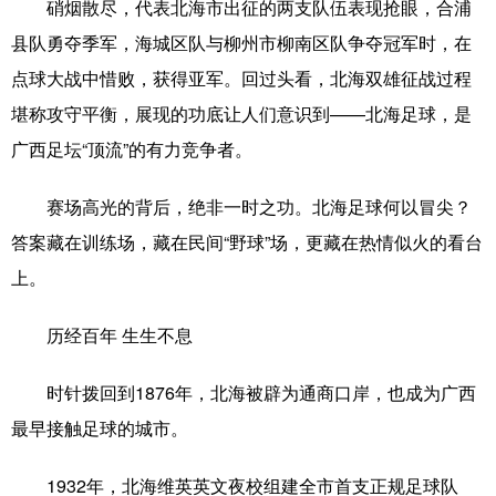
硝烟散尽，代表北海市出征的两支队伍表现抢眼，合浦
科技
科普
体育
文化
县队勇夺季军，海城区队与柳州市柳南区队争夺冠军时，在
点球大战中惜败，获得亚军。回过头看，北海双雄征战过程
健康
军事
访谈
视频
堪称攻守平衡，展现的功底让人们意识到——北海足球，是
图片
中央文件
金融
汽车
广西足坛“顶流”的有力竞争者。
食品
人居
信息化
乡村振兴
赛场高光的背后，绝非一时之功。北海足球何以冒尖？
溯源中国
城市
旅游
能源
答案藏在训练场，藏在民间“野球”场，更藏在热情似火的看台
会展
彩票
娱乐
时尚
上。
悦读
公益
书画
一带一路
历经百年 生生不息
亚太网
上市公司
文化产业
时针拨回到1876年，北海被辟为通商口岸，也成为广西
最早接触足球的城市。
地方频道
1932年，北海维英英文夜校组建全市首支正规足球队
北京
天津
河北
山西