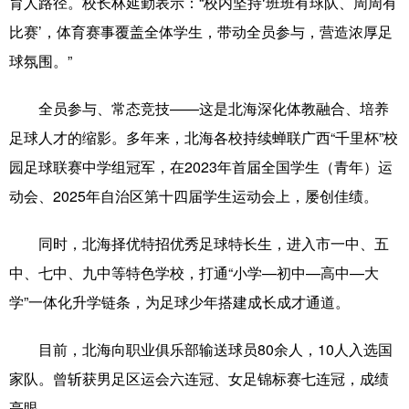
育人路径。校长林延勤表示：“校内坚持‘班班有球队、周周有
比赛’，体育赛事覆盖全体学生，带动全员参与，营造浓厚足
球氛围。”
全员参与、常态竞技——这是北海深化体教融合、培养
足球人才的缩影。多年来，北海各校持续蝉联广西“千里杯”校
园足球联赛中学组冠军，在2023年首届全国学生（青年）运
动会、2025年自治区第十四届学生运动会上，屡创佳绩。
同时，北海择优特招优秀足球特长生，进入市一中、五
中、七中、九中等特色学校，打通“小学—初中—高中—大
学”一体化升学链条，为足球少年搭建成长成才通道。
目前，北海向职业俱乐部输送球员80余人，10人入选国
家队。曾斩获男足区运会六连冠、女足锦标赛七连冠，成绩
亮眼。