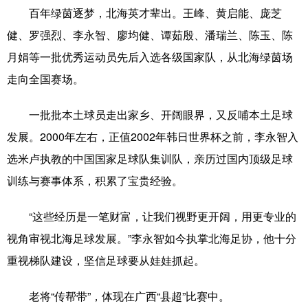
Русский язык
日本語
한국어
百年绿茵逐梦，北海英才辈出。王峰、黄启能、庞芝
健、罗强烈、李永智、廖均健、谭茹殷、潘瑞兰、陈玉、陈
Deutsch
Português
月娟等一批优秀运动员先后入选各级国家队，从北海绿茵场
走向全国赛场。
一批批本土球员走出家乡、开阔眼界，又反哺本土足球
发展。2000年左右，正值2002年韩日世界杯之前，李永智入
选米卢执教的中国国家足球队集训队，亲历过国内顶级足球
训练与赛事体系，积累了宝贵经验。
“这些经历是一笔财富，让我们视野更开阔，用更专业的
视角审视北海足球发展。”李永智如今执掌北海足协，他十分
重视梯队建设，坚信足球要从娃娃抓起。
老将“传帮带”，体现在广西“县超”比赛中。