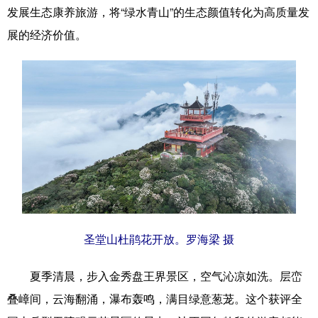
发展生态康养旅游，将“绿水青山”的生态颜值转化为高质量发
展的经济价值。
圣堂山杜鹃花开放。罗海梁 摄
夏季清晨，步入金秀盘王界景区，空气沁凉如洗。层峦
叠嶂间，云海翻涌，瀑布轰鸣，满目绿意葱茏。这个获评全