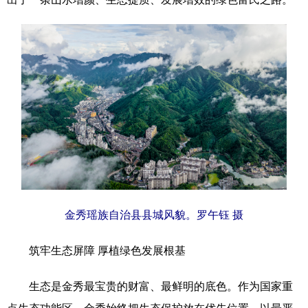
科技
科普
体育
文化
健康
军事
访谈
视频
图片
中央文件
金融
汽车
食品
人居
信息化
乡村振兴
溯源中国
城市
旅游
能源
会展
彩票
娱乐
时尚
悦读
公益
书画
一带一路
金秀瑶族自治县县城风貌。罗午钰 摄
亚太网
上市公司
文化产业
筑牢生态屏障 厚植绿色发展根基
地方频道
生态是金秀最宝贵的财富、最鲜明的底色。作为国家重
点生态功能区，金秀始终把生态保护放在优先位置，以最严
北京
天津
河北
山西