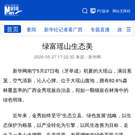
广西频道
PC版本
网站无障碍
网站地图
首页
要闻
新华社记者看广西
专题直播
政务信
广西频道
绿富瑶山生态美
2026-05-27 17:22:32
来源：新华网
要闻
新华社记者
专题直播
政务信息
新华网南宁5月27日电（牙举成）初夏的大瑶山，满目葱
图片新闻
壮美广西
茏，空气清新，沁人心脾。位于大瑶山腹地，拥有82.6%森
林覆盖率的广西金秀瑶族自治县，宛如一颗镶嵌在林海中的
新华网导航
绿色明珠。
学习进行时
高层
时政
人事
近年来，金秀始终坚守“生态立县、绿色发展”战略，以生
国际
财经
网评
港澳
态保护为根基，以产业转化为引擎，以民生改善为目标，走
台湾
思客智库
全球连线
教育
出了一条山水增颜、生态提质、发展增效的绿色富民之路。