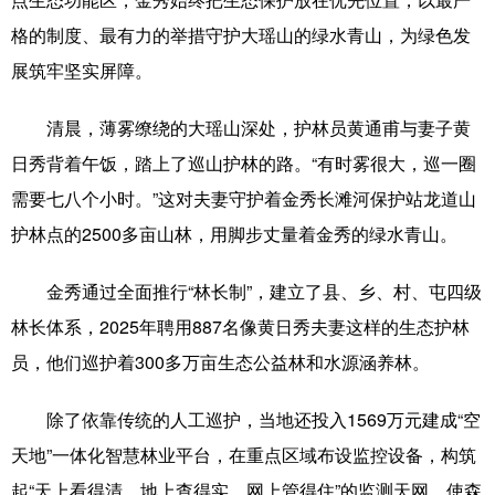
格的制度、最有力的举措守护大瑶山的绿水青山，为绿色发
辽宁
吉林
上海
江苏
展筑牢坚实屏障。
浙江
安徽
福建
江西
清晨，薄雾缭绕的大瑶山深处，护林员黄通甫与妻子黄
山东
河南
湖北
湖南
日秀背着午饭，踏上了巡山护林的路。“有时雾很大，巡一圈
广东
广西
海南
重庆
需要七八个小时。”这对夫妻守护着金秀长滩河保护站龙道山
护林点的2500多亩山林，用脚步丈量着金秀的绿水青山。
四川
贵州
云南
西藏
陕西
甘肃
青海
宁夏
金秀通过全面推行“林长制”，建立了县、乡、村、屯四级
林长体系，2025年聘用887名像黄日秀夫妻这样的生态护林
新疆
内蒙古
黑龙江
员，他们巡护着300多万亩生态公益林和水源涵养林。
多语种频道
除了依靠传统的人工巡护，当地还投入1569万元建成“空
天地”一体化智慧林业平台，在重点区域布设监控设备，构筑
English
Español
Français
عربى
起“天上看得清、地上查得实、网上管得住”的监测天网，使森