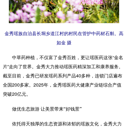
金秀瑶族自治县长垌乡道江村的村民在管护中药材石斛。高
如金 摄
中草药种植，不仅富了金秀百姓，更让瑶医药这张“金名
片”走向了世界。金秀大力推动瑶医药精深加工和康养服务。
截至目前，金秀已研发瑶药系列产品40多种，连锁门店遍布
全国200多家。2025年，金秀瑶医药大健康产业链综合产值
突破20亿元。
做优生态旅游 让美景带来“好钱景”
依托得天独厚的生态资源和浓郁的瑶族文化，金秀大力