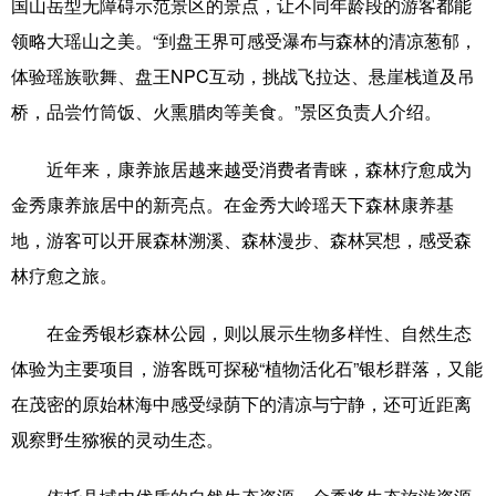
国山岳型无障碍示范景区的景点，让不同年龄段的游客都能
领略大瑶山之美。“到盘王界可感受瀑布与森林的清凉葱郁，
体验瑶族歌舞、盘王NPC互动，挑战飞拉达、悬崖栈道及吊
桥，品尝竹筒饭、火熏腊肉等美食。”景区负责人介绍。
近年来，康养旅居越来越受消费者青睐，森林疗愈成为
金秀康养旅居中的新亮点。在金秀大岭瑶天下森林康养基
地，游客可以开展森林溯溪、森林漫步、森林冥想，感受森
林疗愈之旅。
在金秀银杉森林公园，则以展示生物多样性、自然生态
体验为主要项目，游客既可探秘“植物活化石”银杉群落，又能
在茂密的原始林海中感受绿荫下的清凉与宁静，还可近距离
观察野生猕猴的灵动生态。