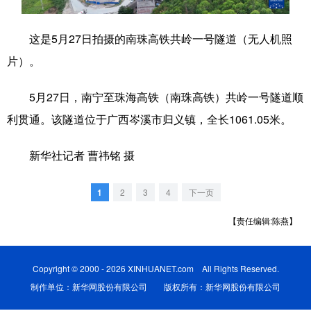
科技
科普
体育
文化
这是5月27日拍摄的南珠高铁共岭一号隧道（无人机照
健康
军事
访谈
视频
片）。
图片
中央文件
金融
汽车
5月27日，南宁至珠海高铁（南珠高铁）共岭一号隧道顺
食品
人居
信息化
乡村振兴
利贯通。该隧道位于广西岑溪市归义镇，全长1061.05米。
溯源中国
城市
旅游
能源
新华社记者 曹祎铭 摄
会展
彩票
娱乐
时尚
1
2
3
4
下一页
悦读
公益
书画
一带一路
【责任编辑:陈燕】
亚太网
上市公司
文化产业
Copyright © 2000 - 2026 XINHUANET.com All Rights Reserved.
地方频道
制作单位：新华网股份有限公司 版权所有：新华网股份有限公司
北京
天津
河北
山西