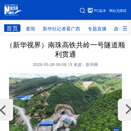
广西频道
PC版本
网站无障碍
网站地图
首页
要闻
新华社记者看广西
专题直播
政务信
广西频道
（新华视界）南珠高铁共岭一号隧道顺
利贯通
要闻
新华社记者
专题直播
政务信息
2026-05-28 09:08:15
来源：新华网
图片新闻
壮美广西
新华网导航
学习进行时
高层
时政
人事
国际
财经
网评
港澳
台湾
思客智库
全球连线
教育