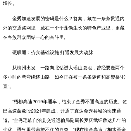
增长。
科技
科普
体育
文化
金秀加速发展的密码是什么？答案，藏在一条条贯通内
健康
军事
访谈
视频
外的交通路网里，藏在一个个蓬勃生长的特色产业里，更藏
图片
中央文件
金融
汽车
在各族群众团结一心的奋斗里。
食品
人居
信息化
乡村振兴
硬联通：夯实基础设施 打通发展大动脉
溯源中国
城市
旅游
能源
从柳州出发，一路向北钻进大瑶山腹地，曾经要走两个
会展
彩票
娱乐
时尚
多小时的弯弯绕绕山路，如今正在被一条条隧道和高架桥“拉
悦读
公益
书画
一带一路
直”。
亚太网
上市公司
文化产业
“梧柳高速2019年通车，结束了金秀不通高速的历史。贺
巴高速蒙象段2021年建成，开通了直达金秀县城的快速通
地方频道
道。”金秀瑶族自治县交通运输局副局长罗庆武细数这几年的
变化，语气里带着掩不住的兴奋，“现在柳金高速（桐木至金
北京
天津
河北
山西