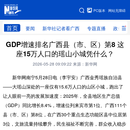
广西频道
PC版本
网站无障碍
网站地图
首页
要闻
新华社记者看广西
专题直播
政务信
广西频道
GDP增速排名广西县（市、区）第8 这
座15万人口的瑶山小城凭什么？
要闻
新华社记者
专题直播
政务信息
2026-05-28 09:09:22
来源：新华网
图片新闻
壮美广西
新华网南宁5月28日电（李宇安）广西金秀瑶族自治县
——大瑶山深处的一座仅有15.6万人口的山区小城，跑出了
新华网导航
让人眼前一亮的发展加速度：2025年，全县地区生产总值
学习进行时
高层
时政
人事
（GDP）同比增长8.4%，增速位列来宾市第1位、广西111个
县（市、区）第8位，在广西30个重点生态功能区县中位居第
国际
财经
网评
港澳
3位，文旅流量持续攀升，民生福祉不断完善，群众收入稳步
台湾
思客智库
全球连线
教育