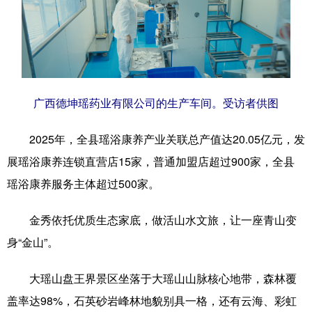
广西德坤瑶药业有限公司的生产车间。受访者供图
2025年，全县瑶浴康养产业关联总产值达20.05亿元，发
展瑶浴康养连锁直营店15家，普通加盟店超过900家，全县
瑶浴康养服务主体超过500家。
金秀依托优质生态家底，做活山水文旅，让一座青山变
身“金山”。
大瑶山盘王界景区坐落于大瑶山山脉核心地带，森林覆
盖率达98%，石英砂岩峰林地貌别具一格，还有云海、彩虹