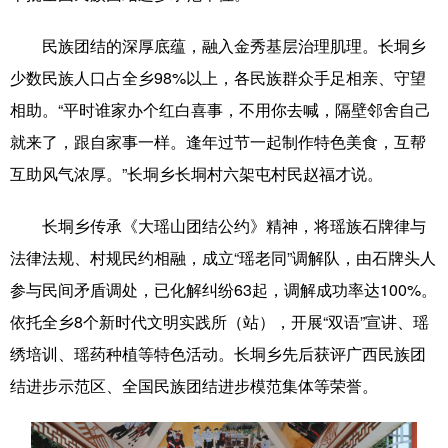
民族团结的深厚底蕴，融入金秀基层治理肌理。长垌乡
少数民族人口占全乡98%以上，各民族群众手足相亲、守望
相助。“平时谁家办个红白喜事，不用你去喊，隔壁邻舍自己
就来了，跟自家事一样。逢年过节一起制作特色美食，互帮
互助风气浓厚。”长垌乡长垌村六架屯村民赵福才说。
长垌乡传承《大瑶山团结公约》精神，将瑶族石牌律与
法律法规、村规民约相融，成立“瑶老同”调解队，由石牌头人
参与民间矛盾调处，已化解纠纷63起，调解成功率达100%。
依托全乡8个新时代文明实践所（站），开展“双语”宣讲、瑶
绣培训、瑶药种植等特色活动。长垌乡先后获评广西民族团
结进步示范区、全国民族团结进步模范集体等荣誉。