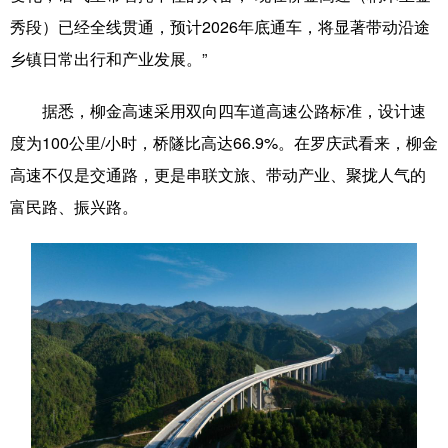
秀段）已经全线贯通，预计2026年底通车，将显著带动沿途
辽宁
吉林
上海
江苏
乡镇日常出行和产业发展。”
浙江
安徽
福建
江西
据悉，柳金高速采用双向四车道高速公路标准，设计速
山东
河南
湖北
湖南
度为100公里/小时，桥隧比高达66.9%。在罗庆武看来，柳金
广东
广西
海南
重庆
高速不仅是交通路，更是串联文旅、带动产业、聚拢人气的
富民路、振兴路。
四川
贵州
云南
西藏
陕西
甘肃
青海
宁夏
新疆
内蒙古
黑龙江
多语种频道
English
Español
Français
عربى