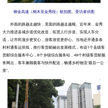
Русский язык
日本語
한국어
柳金高速（桐木至金秀段）航拍图。受访者供图
Deutsch
Português
外面的路越走越快，里面的路越走越顺。近年来，金秀
大力推进县城步道优化改造，拓宽人行步道、实现人车分
流，让市民漫步更安心，游客游览更舒心。当地还开通多条
村村通客运班线，推行客货邮融合发展模式，布设1个县级客
货邮综合服务中心，8个乡镇综合服务站，49个村级客货邮服
务网点，客车兼顾载客与快件配送，畅通乡村物流“最后一公
里”。