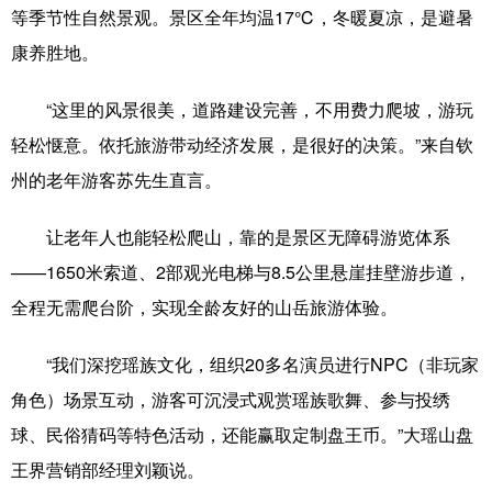
等季节性自然景观。景区全年均温17℃，冬暖夏凉，是避暑
康养胜地。
“这里的风景很美，道路建设完善，不用费力爬坡，游玩
轻松惬意。依托旅游带动经济发展，是很好的决策。”来自钦
州的老年游客苏先生直言。
让老年人也能轻松爬山，靠的是景区无障碍游览体系
——1650米索道、2部观光电梯与8.5公里悬崖挂壁游步道，
全程无需爬台阶，实现全龄友好的山岳旅游体验。
“我们深挖瑶族文化，组织20多名演员进行NPC（非玩家
角色）场景互动，游客可沉浸式观赏瑶族歌舞、参与投绣
球、民俗猜码等特色活动，还能赢取定制盘王币。”大瑶山盘
王界营销部经理刘颖说。