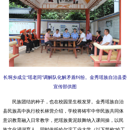
长垌乡成立“瑶老同”调解队化解矛盾纠纷。金秀瑶族自治县委
宣传部供图
民族团结的种子，也在校园里生根发芽。金秀瑶族自治
县民族高中执行校长林营介绍，学校将铸牢中华民族共同体
意识教育融入日常教学，把瑶族黄泥鼓舞纳入课间操，以民
族文化浸润育人。同时依托哈尔滨工业大学（以下简称“哈工