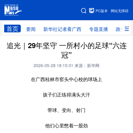
广西频道
PC版本
网站无障碍
网站地图
首页
要闻
新华社记者看广西
专题直播
政务信
广西频道
追光｜29年坚守 一所村小的足球“六连
冠”
要闻
新华社记者
专题直播
政务信息
2026-05-28 18:15:31
来源：新华网
图片新闻
壮美广西
在广西桂林市窑头中心校的球场上
新华网导航
孩子们正练得满头大汗
学习进行时
高层
时政
人事
带球、变向、射门
国际
财经
网评
港澳
他们心里憋着一股劲
台湾
思客智库
全球连线
教育