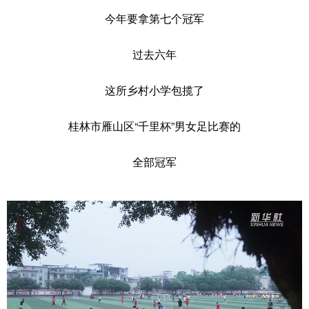
今年要拿第七个冠军
科技
科普
体育
文化
健康
军事
访谈
视频
过去六年
图片
中央文件
金融
汽车
这所乡村小学包揽了
食品
人居
信息化
乡村振兴
桂林市雁山区“千里杯”男女足比赛的
溯源中国
城市
旅游
能源
全部冠军
会展
彩票
娱乐
时尚
悦读
公益
书画
一带一路
亚太网
上市公司
文化产业
地方频道
北京
天津
河北
山西