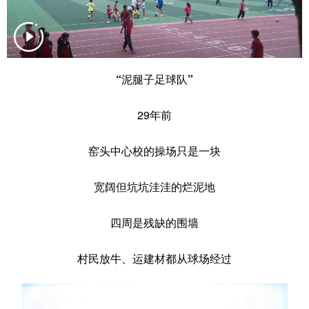
辽宁
吉林
上海
江苏
浙江
安徽
福建
江西
“泥腿子足球队”
山东
河南
湖北
湖南
29年前
广东
广西
海南
重庆
四川
贵州
云南
西藏
窑头中心校的操场只是一块
陕西
甘肃
青海
宁夏
宽阔但坑坑洼洼的烂泥地
新疆
内蒙古
黑龙江
四周是残缺的围墙
多语种频道
村民放牛、运建材都从球场经过
English
Español
Français
عربى