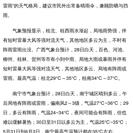
雷雨”的天气格局，建议市民外出常备晴雨伞，兼顾防晒与挡
科技
科普
体育
文化
雨。
健康
军事
访谈
视频
气象预报显示，桂北、桂西雨水渐起，局地雨势强，伴
图片
中央文件
金融
汽车
有短时雷暴大风等强对流天气，其他地区多云为主，不时有
食品
人居
信息化
乡村振兴
阵雨雷雨出没。广西气象台预计，28日白天，百色、河池、
柳州、桂林、贺州等市有小到中雨、局地大雨或暴雨并伴有
溯源中国
城市
旅游
能源
短时雷暴大风等强对流天气，其他地区多云、局地有阵雨或
会展
彩票
娱乐
时尚
雷雨。最高气温：桂北29℃～35℃，桂南34℃～37℃。
悦读
公益
书画
一带一路
南宁市气象台预计，28日白天，南宁城区晴到多云，午
亚太网
上市公司
文化产业
后局地有阵雨或雷雨，偏南风2～3级，气温27℃~36℃；29
日，多云有阵雨，气温24~34℃，夜间可能会有阵雨，但也
地方频道
难以缓解暑热；30日至31日以多云为主，气温25℃~35℃；
5月31日到6月3日，南宁最高气温预计都在35℃左右。
北京
天津
河北
山西