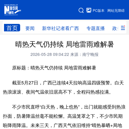
广西频道
PC版本
网站无障碍
网站地图
首页
要闻
新华社记者看广西
专题直播
政务信
广西频道
晴热天气仍持续 局地雷雨难解暑
2026-05-28 09:04:22
来源：南宁晚报
要闻
新华社记者
专题直播
政务信息
原标题：晴热天气仍持续 局地雷雨难解暑
图片新闻
壮美广西
截至5月27日，广西已连续4天拉响高温四级预警。白天
新华网导航
热浪滚滚、夜间气温依旧居高不下，全程闷热感拉满。
学习进行时
高层
时政
人事
不少市民直呼“白天热，晚上也热”，出门就能感受到热浪
国际
财经
网评
港澳
扑面，防暑降温丝毫不能松懈。高温笼罩之下，不少市民期
盼降雨降温。未来三天，广西天气依旧维持“晴热暴晒+局地
台湾
思客智库
全球连线
教育