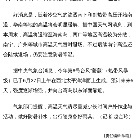
辽宁
吉林
上海
江苏
好消息是，随着冷空气的渗透南下和副热带高压开始南
退，华南等地的高温将会明显缓解。据中国天气网消息，到
浙江
安徽
福建
江西
本周末，高温将退缩至海南岛，两广等地区高温较为分散，
山东
河南
湖北
湖南
南宁、广州等城市高温天气暂时退场。不过后续南宁高温还
广东
广西
海南
重庆
会陆续返场，仍要注意防暑降温。
四川
贵州
云南
西藏
据中央气象台消息，今年第6号台风“蔷薇”（热带风暴
陕西
甘肃
青海
宁夏
级）已于5月27日上午在西北太平洋洋面上生成。预计未来5
天，强度逐渐增强，并向台湾岛以东洋面靠近。
新疆
内蒙古
黑龙江
气象部门提醒，高温天气请尽量减少长时间户外作业与
多语种频道
活动，做好防暑补水，出行随身备好雨具。（记者 赵金玲）
English
Español
Français
عربى
【责任编辑:陈燕】