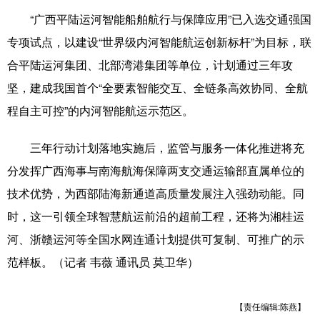
“广西平陆运河智能船舶航行与保障应用”已入选交通强国
辽宁
吉林
上海
江苏
专项试点，以建设“世界级内河智能航运创新标杆”为目标，联
浙江
安徽
福建
江西
合平陆运河集团、北部湾港集团等单位，计划通过三年攻
坚，建成我国首个“全要素智能交互、全链条高效协同、全航
山东
河南
湖北
湖南
程自主可控”的内河智能航运示范区。
广东
广西
海南
重庆
三年行动计划落地实施后，监管与服务一体化推进将充
四川
贵州
云南
西藏
分发挥广西海事与南海航海保障两支交通运输部直属单位的
陕西
甘肃
青海
宁夏
技术优势，为西部陆海新通道高质量发展注入强劲动能。同
新疆
内蒙古
黑龙江
时，这一引领全球智慧航运前沿的超前工程，还将为湘桂运
河、浙赣运河等全国水网连通计划提供可复制、可推广的示
范样板。（记者 韦薇 通讯员 莫卫华）
多语种频道
English
Español
Français
عربى
【责任编辑:陈燕】