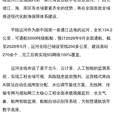
借江、海、库区等水域要素齐全的优势，将在全国首批全域
科技
科普
体育
文化
推进现代化航海保障体系建设。
健康
军事
访谈
视频
平陆运河作为新中国第一条通江达海的运河，全长134.2
图片
中央文件
金融
汽车
公里，可通航5000吨级船舶，预计2026年9月全面通航。截
食品
人居
信息化
乡村振兴
至2026年5月，运河全段已铺设管线200多公里、建设基站
溯源中国
城市
旅游
能源
270余个，完工后将实现5G网络100%覆盖。
会展
彩票
娱乐
时尚
运河全线布设了基于北斗、云计算、人工智能的监测系
悦读
公益
书画
一带一路
统，实现工程全域可视、风险隐患提前预判。运营模式将由
AI算法自动生成闸室分配、水位调节最优方案。无线网、传
亚太网
上市公司
文化产业
输专网与感知网三大核心工程全面承载视频监控、水文气
象、船闸智能监测、船舶自动识别等系统，为智慧通航筑牢
地方频道
数字底座。
北京
天津
河北
山西