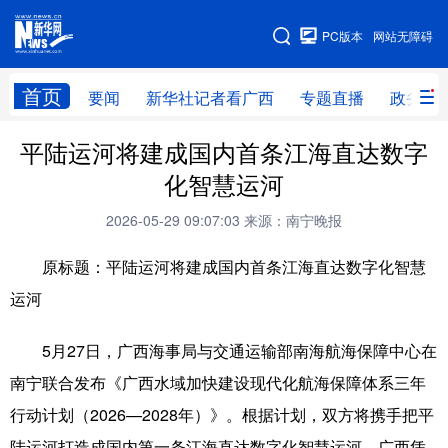
广西频道
PC版本
网站无障碍
网站地图
首页
要闻
新华社记者看广西
专题直播
政务信
广西频道
平陆运河将建成国内首条江海直达数字
化智慧运河
要闻
新华社记者
专题直播
政务信息
2026-05-29 09:07:03
来源：南宁晚报
图片新闻
壮美广西
原标题：平陆运河将建成国内首条江海直达数字化智慧
运河
新华网导航
5月27日，广西海事局与交通运输部南海航海保障中心在
学习进行时
高层
时政
人事
南宁联合发布《广西水域加快建设现代化航海保障体系三年
国际
财经
网评
港澳
行动计划（2026—2028年）》。根据计划，双方将携手把平
台湾
思客智库
全球连线
教育
陆运河打造成国内第一条江海直达数字化智慧运河。广西凭