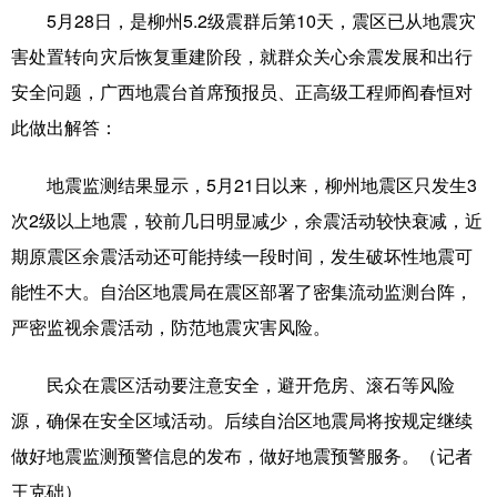
5月28日，是柳州5.2级震群后第10天，震区已从地震灾
科技
科普
体育
文化
害处置转向灾后恢复重建阶段，就群众关心余震发展和出行
健康
军事
访谈
视频
安全问题，广西地震台首席预报员、正高级工程师阎春恒对
此做出解答：
图片
中央文件
金融
汽车
食品
人居
信息化
乡村振兴
地震监测结果显示，5月21日以来，柳州地震区只发生3
次2级以上地震，较前几日明显减少，余震活动较快衰减，近
溯源中国
城市
旅游
能源
期原震区余震活动还可能持续一段时间，发生破坏性地震可
会展
彩票
娱乐
时尚
能性不大。自治区地震局在震区部署了密集流动监测台阵，
悦读
公益
书画
一带一路
严密监视余震活动，防范地震灾害风险。
亚太网
上市公司
文化产业
民众在震区活动要注意安全，避开危房、滚石等风险
源，确保在安全区域活动。后续自治区地震局将按规定继续
地方频道
做好地震监测预警信息的发布，做好地震预警服务。（记者
王克础）
北京
天津
河北
山西