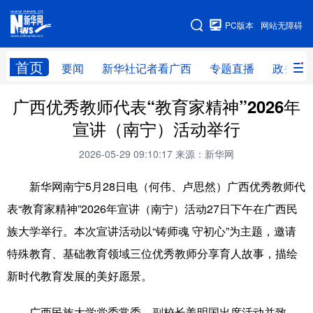
广西频道
PC版本
网站无障碍
网站地图
首页
要闻
新华社记者看广西
专题直播
政务信
广西频道
广西优秀教师代表“教育家精神”2026年
宣讲（南宁）活动举行
要闻
新华社记者
专题直播
政务信息
2026-05-29 09:10:17
来源：新华网
图片新闻
壮美广西
新华网南宁5月28日电（何伟、卢思然）广西优秀教师代
表“教育家精神”2026年宣讲（南宁）活动27日下午在广西民
新华网导航
族大学举行。本次宣讲活动以“铸师魂 守初心”为主题，邀请
学习进行时
高层
时政
人事
特殊教育、基础教育领域三位优秀教师分享育人故事，描绘
新时代教育发展的美好愿景。
国际
财经
网评
港澳
台湾
思客智库
全球连线
教育
广西民族大学党委常委、副校长姜明国出席活动并致