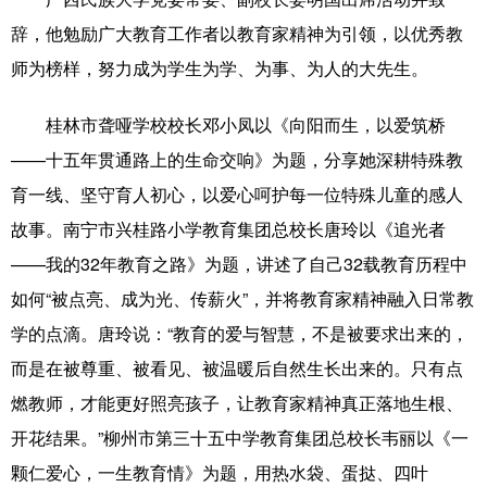
辞，他勉励广大教育工作者以教育家精神为引领，以优秀教
科技
科普
体育
文化
师为榜样，努力成为学生为学、为事、为人的大先生。
健康
军事
访谈
视频
桂林市聋哑学校校长邓小凤以《向阳而生，以爱筑桥
图片
中央文件
金融
汽车
——十五年贯通路上的生命交响》为题，分享她深耕特殊教
食品
人居
信息化
乡村振兴
育一线、坚守育人初心，以爱心呵护每一位特殊儿童的感人
溯源中国
城市
旅游
能源
故事。南宁市兴桂路小学教育集团总校长唐玲以《追光者
——我的32年教育之路》为题，讲述了自己32载教育历程中
会展
彩票
娱乐
时尚
如何“被点亮、成为光、传薪火”，并将教育家精神融入日常教
悦读
公益
书画
一带一路
学的点滴。唐玲说：“教育的爱与智慧，不是被要求出来的，
亚太网
上市公司
文化产业
而是在被尊重、被看见、被温暖后自然生长出来的。只有点
燃教师，才能更好照亮孩子，让教育家精神真正落地生根、
开花结果。”柳州市第三十五中学教育集团总校长韦丽以《一
地方频道
颗仁爱心，一生教育情》为题，用热水袋、蛋挞、四叶
北京
天津
河北
山西