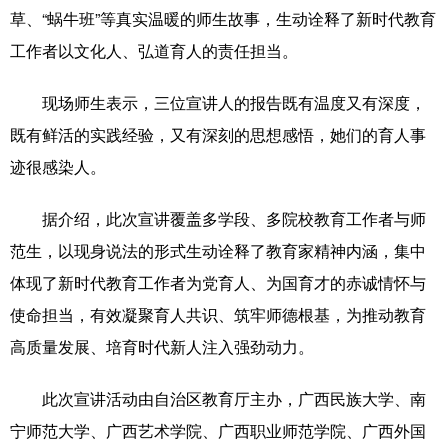
草、“蜗牛班”等真实温暖的师生故事，生动诠释了新时代教育
辽宁
吉林
上海
江苏
工作者以文化人、弘道育人的责任担当。
浙江
安徽
福建
江西
现场师生表示，三位宣讲人的报告既有温度又有深度，
山东
河南
湖北
湖南
既有鲜活的实践经验，又有深刻的思想感悟，她们的育人事
迹很感染人。
广东
广西
海南
重庆
四川
贵州
云南
西藏
据介绍，此次宣讲覆盖多学段、多院校教育工作者与师
范生，以现身说法的形式生动诠释了教育家精神内涵，集中
陕西
甘肃
青海
宁夏
体现了新时代教育工作者为党育人、为国育才的赤诚情怀与
新疆
内蒙古
黑龙江
使命担当，有效凝聚育人共识、筑牢师德根基，为推动教育
高质量发展、培育时代新人注入强劲动力。
多语种频道
此次宣讲活动由自治区教育厅主办，广西民族大学、南
English
Español
Français
عربى
宁师范大学、广西艺术学院、广西职业师范学院、广西外国