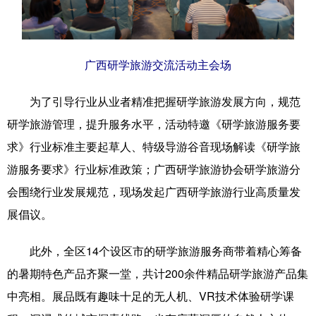
辽宁
吉林
上海
江苏
浙江
安徽
福建
江西
广西研学旅游交流活动主会场
山东
河南
湖北
湖南
为了引导行业从业者精准把握研学旅游发展方向，规范
广东
广西
海南
重庆
研学旅游管理，提升服务水平，活动特邀《研学旅游服务要
求》行业标准主要起草人、特级导游谷音现场解读《研学旅
四川
贵州
云南
西藏
游服务要求》行业标准政策；广西研学旅游协会研学旅游分
陕西
甘肃
青海
宁夏
会围绕行业发展规范，现场发起广西研学旅游行业高质量发
新疆
内蒙古
黑龙江
展倡议。
此外，全区14个设区市的研学旅游服务商带着精心筹备
多语种频道
的暑期特色产品齐聚一堂，共计200余件精品研学旅游产品集
English
Español
Français
عربى
中亮相。展品既有趣味十足的无人机、VR技术体验研学课