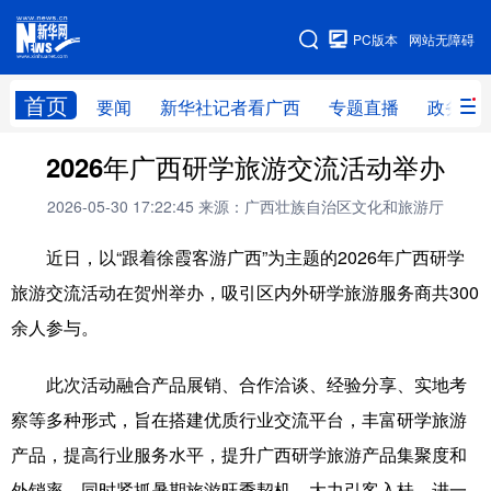
广西频道
PC版本
网站无障碍
网站地图
首页
要闻
新华社记者看广西
专题直播
政务信
广西频道
2026年广西研学旅游交流活动举办
2026-05-30 17:22:45
来源：广西壮族自治区文化和旅游厅
要闻
新华社记者
专题直播
政务信息
近日，以“跟着徐霞客游广西”为主题的2026年广西研学
图片新闻
壮美广西
旅游交流活动在贺州举办，吸引区内外研学旅游服务商共300
余人参与。
新华网导航
此次活动融合产品展销、合作洽谈、经验分享、实地考
学习进行时
高层
时政
人事
察等多种形式，旨在搭建优质行业交流平台，丰富研学旅游
国际
财经
网评
港澳
产品，提高行业服务水平，提升广西研学旅游产品集聚度和
台湾
思客智库
全球连线
教育
外销率，同时紧抓暑期旅游旺季契机，大力引客入桂，进一