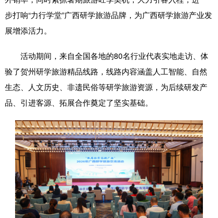
步打响“力行学堂”广西研学旅游品牌，为广西研学旅游产业发
科技
科普
体育
文化
展增添活力。
健康
军事
访谈
视频
活动期间，来自全国各地的80名行业代表实地走访、体
图片
中央文件
金融
汽车
验了贺州研学旅游精品线路，线路内容涵盖人工智能、自然
食品
人居
信息化
乡村振兴
生态、人文历史、非遗民俗等研学旅游资源，为后续研发产
溯源中国
城市
旅游
能源
品、引进客源、拓展合作奠定了坚实基础。
会展
彩票
娱乐
时尚
悦读
公益
书画
一带一路
亚太网
上市公司
文化产业
地方频道
北京
天津
河北
山西