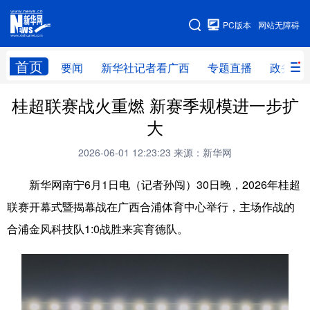
广西频道
PC版本
网站无障碍
网站地图
首页
要闻
新华社记者看广西
专题直播
政务信
桂超联赛战火重燃 新赛季规模进一步扩
广西频道
大
要闻
新华社记者
专题直播
政务信息
2026-06-01 12:23:23
来源：新华网
图片新闻
壮美广西
新华网南宁6月1日电（记者孙闯）30日晚，2026年桂超
联赛开幕式暨揭幕战在广西合浦体育中心举行，主场作战的
新华网导航
合浦金风科技队1:0战胜来宾育德队。
学习进行时
高层
时政
人事
国际
财经
网评
港澳
台湾
思客智库
全球连线
教育