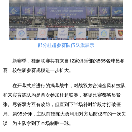
科技
科普
体育
文化
健康
军事
访谈
视频
图片
中央文件
金融
汽车
部分桂超参赛队伍队旗展示
食品
人居
信息化
乡村振兴
溯源中国
城市
旅游
能源
新赛季，桂超联赛共有来自12家俱乐部的565名球员参
赛，较往届参赛规模进一步扩大。
会展
彩票
娱乐
时尚
悦读
公益
书画
一带一路
在开幕式后进行的揭幕战中，对战双方合浦金风科技队
和来宾育德队均是首次参加桂超联赛，整场比赛都略显紧
亚太网
上市公司
文化产业
张。尽管双方互有攻防，但直到下半场补时阶段才打破僵
局。第95分钟，主队前锋陈大勇利用对方后防仅有的一次失
地方频道
误，为主队拿到了本场制胜一球。
北京
天津
河北
山西