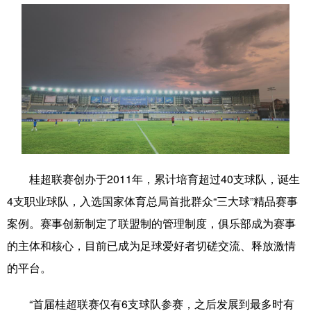
辽宁
吉林
上海
江苏
浙江
安徽
福建
江西
山东
河南
湖北
湖南
广东
广西
海南
重庆
四川
贵州
云南
西藏
陕西
甘肃
青海
宁夏
桂超联赛创办于2011年，累计培育超过40支球队，诞生
4支职业球队，入选国家体育总局首批群众“三大球”精品赛事
新疆
内蒙古
黑龙江
案例。赛事创新制定了联盟制的管理制度，俱乐部成为赛事
的主体和核心，目前已成为足球爱好者切磋交流、释放激情
多语种频道
的平台。
English
Español
Français
عربى
“首届桂超联赛仅有6支球队参赛，之后发展到最多时有