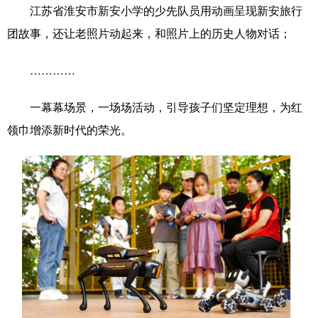
Русский язык
日本語
한국어
江苏省淮安市新安小学的少先队员用动画呈现新安旅行
团故事，还让老照片动起来，和照片上的历史人物对话；
Deutsch
Português
…………
一幕幕场景，一场场活动，引导孩子们坚定理想，为红
领巾增添新时代的荣光。