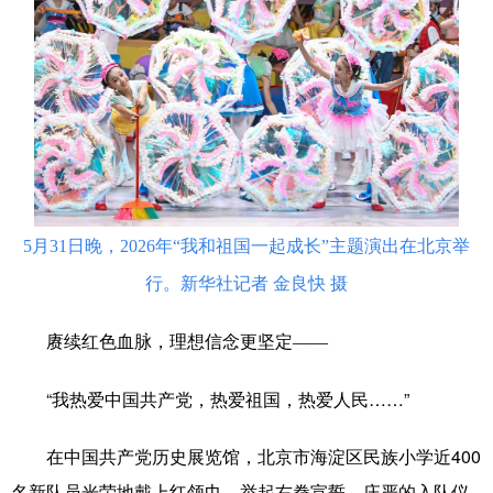
科技
科普
体育
文化
健康
军事
访谈
视频
图片
中央文件
金融
汽车
食品
人居
信息化
乡村振兴
溯源中国
城市
旅游
能源
5月31日晚，2026年“我和祖国一起成长”主题演出在北京举
会展
彩票
娱乐
时尚
行。新华社记者 金良快 摄
悦读
公益
书画
一带一路
赓续红色血脉，理想信念更坚定
——
亚太网
上市公司
文化产业
“我热爱中国共产党，热爱祖国，热爱人民……”
地方频道
在中国共产党历史展览馆，北京市海淀区民族小学近400
名新队员光荣地戴上红领巾，举起右拳宣誓。庄严的入队仪
北京
天津
河北
山西