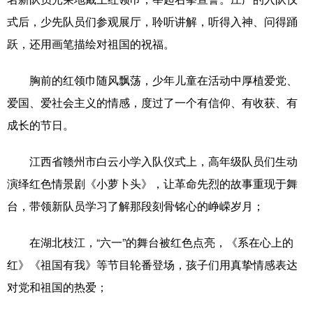
式后，少先队员们参观展厅，聆听讲解，听得入神、问得踊
辽宁
吉林
上海
江苏
跃，还用画笔描绘对祖国的祝福。
浙江
安徽
福建
江西
胸前的红领巾随风飘荡，少年儿童在活动中厚植爱党、
山东
河南
湖北
湖南
爱国、爱社会主义的情感，度过了一个有信仰、有收获、有
广东
广西
海南
重庆
成长的节日。
四川
贵州
云南
西藏
江西省赣州市白云小学入队仪式上，高年级队员们生动
陕西
甘肃
青海
宁夏
演绎红色情景剧《小萝卜头》，让革命先烈的故事重现于舞
台，带领新队员学习了解那段刻骨铭心的峥嵘岁月；
新疆
内蒙古
黑龙江
在湖北枝江，“六一”的舞台被红色点亮，《系在心上的
多语种频道
红》《祖国有我》等节目轮番登场，孩子们用真挚情感表达
对党和祖国的热爱；
English
Español
Français
عربى