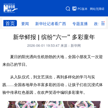
广西频道
PC版本
网站无障碍
网站地图
首页
要闻
新华社记者看广西
专题直播
政务信
广西频道
新华鲜报 | 缤纷“六一” 多彩童年
2026-06-01 19:53:47
来源：新华网
要闻
新华社记者
专题直播
政务信息
夏日的阳光洒向生机勃勃的大地，全国小朋友又一次迎
图片新闻
壮美广西
来自己的节日。
新华网导航
从入队仪式，到文艺演出，再到多样化的学习与实
践……全国各地举办丰富多彩的活动，让孩子们在沉浸式体
学习进行时
高层
时政
人事
验中传承红色基因，在欢声笑语中编织多彩童年。
国际
财经
网评
港澳
台湾
思客智库
全球连线
教育