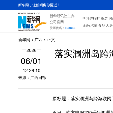
新华通讯社主办
学习进行时
高层
时
公司官网
金融
汽车
食品
人居
股票代码：
603888
新华网
>
广西
> 正文
落实涠洲岛跨海
2026
06/01
12:26:10
来源：广西日报
原标题：落实涠洲岛跨海联网工程建
近日，南方电网220千伏涠洲岛