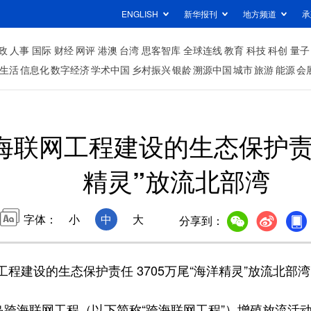
ENGLISH
新华报刊
地方频道
承
政
人事
国际
财经
网评
港澳
台湾
思客智库
全球连线
教育
科技
科创
量子
生活
信息化
数字经济
学术中国
乡村振兴
银龄
溯源中国
城市
旅游
能源
会
联网工程建设的生态保护责任 
精灵”放流北部湾
字体：
小
中
大
分享到：
设的生态保护责任 3705万尾“海洋精灵”放流北部湾
跨海联网工程（以下简称“跨海联网工程”）增殖放流活