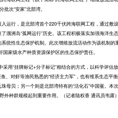
分批次“安家”北部湾。
运行，是北部湾首个220千伏跨海联网工程，通过敷设4
束了涠洲岛“孤网运行”历史。该工程积极落实加强海洋生
化的系统性生态保护机制。此次增殖放流活动作为该机制的
虾国家级水产种质资源保护区的生态保护责任。
用“挂牌标记+分子标记”相结合的方式，以科学评估放
斑鱼、对虾等渔民熟悉的“经济主力军”，也有维系生态平
氏珠母贝；另一个则是北部湾特有的“活化石”中国鲎。本
其野外种群规模起到重要作用。（记者陆权香 通讯员韦露