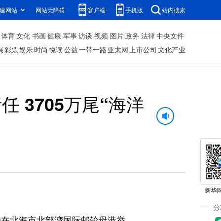
建网站
网站无障碍
客户端
手机版
站内搜索
体育
文化
书画
健康
军事
访谈
视频
图片
政务
法律
中央文件
展
彩票
娱乐
时尚
悦读
公益
一带一路
亚太网
上市公司
文化产业
3705万尾“海洋
动在北海市北部湾国际邮轮母港举