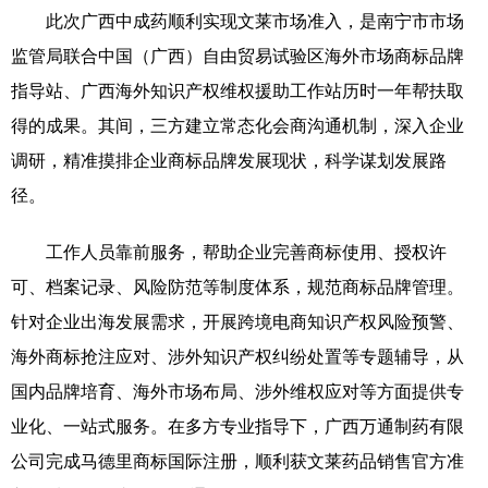
此次广西中成药顺利实现文莱市场准入，是南宁市市场
科技
科普
体育
文化
监管局联合中国（广西）自由贸易试验区海外市场商标品牌
健康
军事
访谈
视频
指导站、广西海外知识产权维权援助工作站历时一年帮扶取
得的成果。其间，三方建立常态化会商沟通机制，深入企业
图片
中央文件
金融
汽车
调研，精准摸排企业商标品牌发展现状，科学谋划发展路
食品
人居
信息化
乡村振兴
径。
溯源中国
城市
旅游
能源
工作人员靠前服务，帮助企业完善商标使用、授权许
会展
彩票
娱乐
时尚
可、档案记录、风险防范等制度体系，规范商标品牌管理。
悦读
公益
书画
一带一路
针对企业出海发展需求，开展跨境电商知识产权风险预警、
海外商标抢注应对、涉外知识产权纠纷处置等专题辅导，从
亚太网
上市公司
文化产业
国内品牌培育、海外市场布局、涉外维权应对等方面提供专
业化、一站式服务。在多方专业指导下，广西万通制药有限
地方频道
公司完成马德里商标国际注册，顺利获文莱药品销售官方准
北京
天津
河北
山西