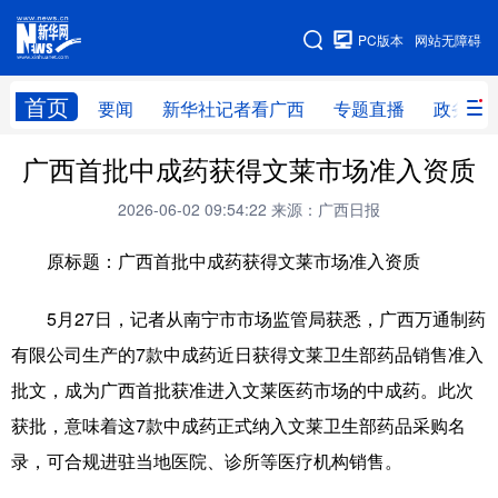
广西频道
PC版本
网站无障碍
网站地图
首页
要闻
新华社记者看广西
专题直播
政务信
广西频道
广西首批中成药获得文莱市场准入资质
2026-06-02 09:54:22
来源：广西日报
要闻
新华社记者
专题直播
政务信息
原标题：广西首批中成药获得文莱市场准入资质
图片新闻
壮美广西
5月27日，记者从南宁市市场监管局获悉，广西万通制药
新华网导航
有限公司生产的7款中成药近日获得文莱卫生部药品销售准入
批文，成为广西首批获准进入文莱医药市场的中成药。此次
学习进行时
高层
时政
人事
获批，意味着这7款中成药正式纳入文莱卫生部药品采购名
国际
财经
网评
港澳
录，可合规进驻当地医院、诊所等医疗机构销售。
台湾
思客智库
全球连线
教育