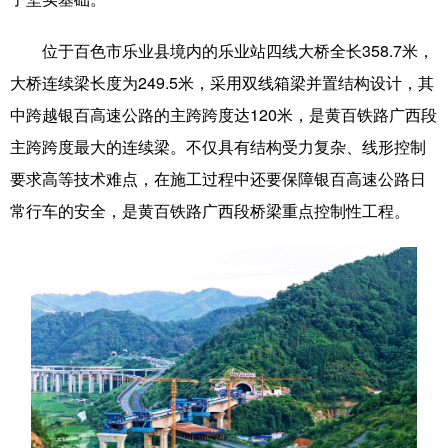
科技
科普
体育
文化
位于百色市乐业县境内的乐业站四线大桥全长358.7米，
健康
军事
访谈
视频
大桥连续梁长度为249.5米，采用双线箱梁并置结构设计，其
中跨越银百高速公路的主跨跨度达120米，是黄百铁路广西段
图片
中央文件
金融
汽车
主跨跨度最大的连续梁。不仅具有结构受力复杂、线形控制
食品
人居
信息化
乡村振兴
要求高等技术难点，在施工过程中还要保障银百高速公路日
溯源中国
城市
旅游
能源
常行车的安全，是黄百铁路广西段桥梁重点控制性工程。
会展
彩票
娱乐
时尚
悦读
公益
书画
一带一路
亚太网
上市公司
文化产业
地方频道
北京
天津
河北
山西