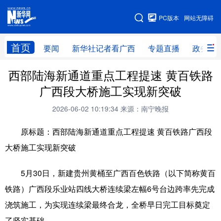
广西频道
PC版本
网站无障碍
网站地图
首页
要闻
新华社记者看广西
专题直播
政务信
西部陆海新通道重点工程提速 黄百铁路
广西频道
广西段大桥施工实现新突破
要闻
新华社记者
专题直播
政务信息
2026-06-02 10:19:34
来源：南宁晚报
图片新闻
壮美广西
原标题：西部陆海新通道重点工程提速 黄百铁路广西段
大桥施工实现新突破
新华网导航
5月30日，新建贵州黄桶至广西百色铁路（以下简称黄百
学习进行时
高层
时政
人事
铁路）广西段乐业站四线大桥连续梁左幅6号台边跨率先完成
国际
财经
网评
港澳
浇筑施工，为实现连续梁最终合龙，全桥早日完工目标奠定
台湾
思客智库
全球连线
教育
了坚实基础。