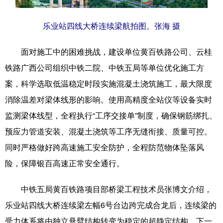
辽宁
吉林
上海
江苏
乐业站四线大桥连续梁航拍图。张海 摄
浙江
安徽
福建
江西
面对施工中的困难挑战，建设单位黄百铁路公司、云桂
山东
河南
湖北
湖南
铁路广西公司组织中铁二院、中铁五局等单位优化施工方
案，科学选取低温稳定时段实施混凝土浇筑施工，最大限度
广东
广西
海南
重庆
消除温差对梁体线形的影响。使用高精度全站仪等设备实时
四川
贵州
云南
西藏
监测梁体线型，全程执行“工序交接单”制度，确保钢筋绑扎、
陕西
甘肃
青海
宁夏
预应力管道安装、混凝土浇筑等工序无缝衔接、质量可控。
同时严格做好跨高速施工安全防护，全程防范物体坠落风
新疆
内蒙古
黑龙江
险，保障银百高速正常安全通行。
多语种频道
中铁五局黄百铁路项目部桥梁工程技术员张博文介绍，
乐业站四线大桥连续梁左幅6号台边跨完成合龙后，连续梁的
English
Español
Français
عربى
受力体系将由独立悬臂结构转变为稳定的超静定结构，下一