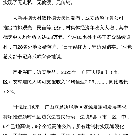
实现了无走私、无偷渡、无传销。
大新县德天村依托德天跨国瀑布，成立旅游服务公司，
推出竹排观光、民宿等服务，村集体经济年收入大增，其中
德天屯人均年收入达6.8万元。全村83名外出务工群众陆续返
村，有28名外地女婿落户。“日子越红火，守边越踏实。”村党
总支部书记麻成武兴奋地说。
产业兴旺，边民受益。2025年，广西边境8县（市、
区）农村居民人均可支配收入平均值达2.09万元，同比增长
7.2%。
“十四五”以来，广西立足边境地区资源禀赋和发展需求，
持续推进新时代固边兴边富民行动。边境8县（市、区）中，
5个已通高铁，8个全通高速公路，所有建制村实现通硬化