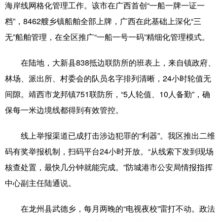
海岸线网格化管理工作。该市在广西首创“一船一牌一证一
档”，8462艘乡镇船舶全部上牌，广西在此基础上深化“三
无”船舶管理，在全区推广“一船一号一码”精细化管理模式。
在陆地，大新县838抵边联防所的班表上，来自镇政府、
林场、派出所、村委会的队员名字排列清晰，24小时轮值无
间隙。靖西市龙邦镇751联防所，“5人轮值、10人备勤”，确
保每一米边境线都得到有效管控。
线上举报渠道已成打击涉边犯罪的“利器”。我区推出二维
码有奖举报机制，扫码平台24小时开放。“从线索下发到现场
核查处置，最快几分钟就能完成。”防城港市公安局情报指挥
中心副主任陆通说。
在龙州县武德乡，每月两晚的“电视夜校”雷打不动。政法