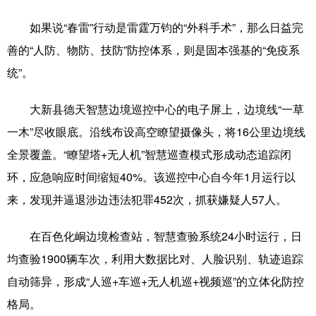
如果说“春雷”行动是雷霆万钧的“外科手术”，那么日益完
善的“人防、物防、技防”防控体系，则是固本强基的“免疫系
统”。
大新县德天智慧边境巡控中心的电子屏上，边境线“一草
一木”尽收眼底。沿线布设高空瞭望摄像头，将16公里边境线
全景覆盖。“瞭望塔+无人机”智慧巡查模式形成动态追踪闭
环，应急响应时间缩短40%。该巡控中心自今年1月运行以
来，发现并逼退涉边违法犯罪452次，抓获嫌疑人57人。
在百色化峒边境检查站，智慧查验系统24小时运行，日
均查验1900辆车次，利用大数据比对、人脸识别、轨迹追踪
自动筛异，形成“人巡+车巡+无人机巡+视频巡”的立体化防控
格局。