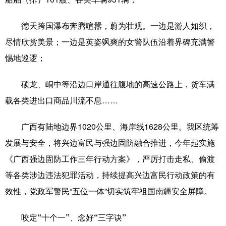
科技
科普
体育
文化
德天跨国瀑布奔腾喧嚣，蔚为壮观。一边是游人如织，
健康
军事
访谈
视频
尽情欣赏美景；一边是英姿飒爽的女警队伍沿着界碑充满警
惕地巡逻；
图片
中央文件
金融
汽车
食品
人居
信息化
乡村振兴
硕龙、峒中等沿边口岸通往腹地的高速公路上，货车满
载各类进出口商品川流不息……
溯源中国
城市
旅游
能源
会展
彩票
娱乐
时尚
广西有陆地边界1020公里、海岸线1628公里。我区统筹
发展与安全，将兴边富民与强边固防融合推进，今年起实施
悦读
公益
书画
一带一路
《广西强边固防工作三年行动方案》，严厉打击走私、偷渡
亚太网
上市公司
文化产业
等各类涉边违法犯罪活动，持续提高兴边富民行动政策的有
效性，党政军警民“五位一体”切实筑牢祖国南疆安全屏障。
地方频道
咬定“十个一”、念好“三字诀”
北京
天津
河北
山西