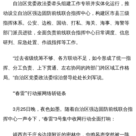
自治区党委政法委牵头组建工作专班并实体化运行，推
Русский язык
日本語
한국어
动设立自治区强边固防前线联合指挥中心，构建区市县三级
Deutsch
Português
指挥体系。公安、边检、国动、打私、海关、海事、海警等
部门派员进驻，全面负责前线联合指挥中心日常调度、信息
研判、应急处置、作战指挥等工作。
“过去省级统筹不够、各方联动不足，如今形成了统一指
挥、分工负责、上下贯通、左右协同的跨部门跨区域工作格
局。”自治区党委政法委综治督导处处长刘军说。
“春雷”行动摧网络斩链条
3月25日晚，夜色如墨。随着自治区强边固防前线联合指
挥中心一声令下，“春雷”3号集中收网行动全面打响：
靖西市壬庄乡边境附近的密林中，虫鸣风声突然被一阵