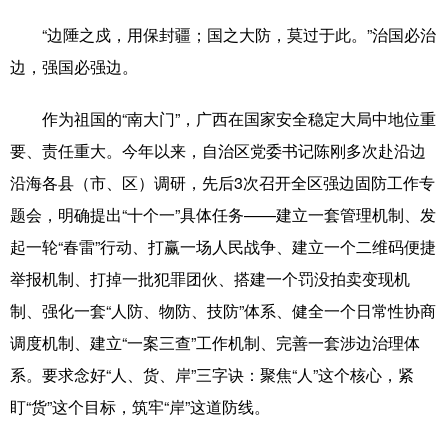
“边陲之戍，用保封疆；国之大防，莫过于此。”治国必治
辽宁
吉林
上海
江苏
边，强国必强边。
浙江
安徽
福建
江西
作为祖国的“南大门”，广西在国家安全稳定大局中地位重
山东
河南
湖北
湖南
要、责任重大。今年以来，自治区党委书记陈刚多次赴沿边
广东
广西
海南
重庆
沿海各县（市、区）调研，先后3次召开全区强边固防工作专
四川
贵州
云南
西藏
题会，明确提出“十个一”具体任务——建立一套管理机制、发
起一轮“春雷”行动、打赢一场人民战争、建立一个二维码便捷
陕西
甘肃
青海
宁夏
举报机制、打掉一批犯罪团伙、搭建一个罚没拍卖变现机
新疆
内蒙古
黑龙江
制、强化一套“人防、物防、技防”体系、健全一个日常性协商
调度机制、建立“一案三查”工作机制、完善一套涉边治理体
多语种频道
系。要求念好“人、货、岸”三字诀：聚焦“人”这个核心，紧
盯“货”这个目标，筑牢“岸”这道防线。
English
Español
Français
عربى