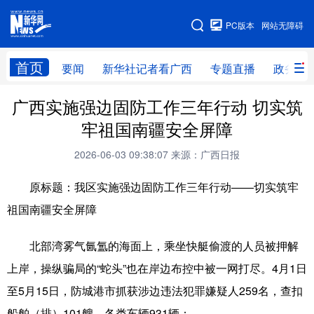
广西频道
PC版本
网站无障碍
网站地图
首页
要闻
新华社记者看广西
专题直播
政务信
广西实施强边固防工作三年行动 切实筑
广西频道
牢祖国南疆安全屏障
要闻
新华社记者
专题直播
政务信息
2026-06-03 09:38:07
来源：广西日报
图片新闻
壮美广西
原标题：我区实施强边固防工作三年行动——切实筑牢
祖国南疆安全屏障
新华网导航
北部湾雾气氤氲的海面上，乘坐快艇偷渡的人员被押解
学习进行时
高层
时政
人事
上岸，操纵骗局的“蛇头”也在岸边布控中被一网打尽。4月1日
国际
财经
网评
港澳
至5月15日，防城港市抓获涉边违法犯罪嫌疑人259名，查扣
台湾
思客智库
全球连线
教育
船舶（排）101艘、各类车辆931辆；