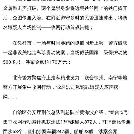
金属敲击声打破。两个鬼祟身影将边境铁丝网上的铁门撬开
后，企图偷渡入境。在附近蹲守多时的民警迅速冲出，将两
名嫌疑人当场控制——收网行动首战告捷；
在凭祥市，一场与时间赛跑的抓捕同步上演。警方破获
一起非设关地走私珍贵动物案，当场截获国家二级保护动物
500多只，涉案金额约170万元；
北海警方聚焦海上走私精准发力，联合钦州、南宁等地
警方开展集中收网行动，12名涉走私犯罪嫌疑人应声落
网……
自治区公安厅刑侦总队副总队长黄海波介绍，“春雷”3号
集中收网行动累计抓获违法犯罪嫌疑人872人，打掉走私偷渡
团伙53个，查扣涉案车辆247辆、船舶23艘，涉案金额