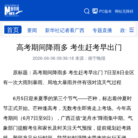
广西频道
PC版本
网站无障碍
网站地图
首页
要闻
新华社记者看广西
专题直播
政务信
广西频道
高考期间降雨多 考生赶考早出门
2026-06-06 09:36:18
来源：南宁晚报
要闻
新华社记者
专题直播
政务信息
原标题：高考期间降雨多 考生赶考早出门 7日至8日全区
图片新闻
壮美广西
有一次大雨到暴雨、局地大暴雨并伴有强对流天气过程
新华网导航
6月5日迎来夏季的第三个节气——芒种，标志着仲夏时
节正式开始。芒种逢高考，无数考生即将走上考场。今年高
学习进行时
高层
时政
人事
考期间（6月7日至9日），广西正值“龙舟水”降雨集中期。气
国际
财经
网评
港澳
象部门提醒考生和家长及时关注天气预报，提前规划赶考路
台湾
思客智库
全球连线
教育
线，预留充足出行时间，防范短时强降水带来的出行不便。