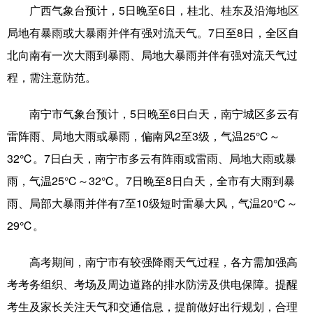
广西气象台预计，5日晚至6日，桂北、桂东及沿海地区
辽宁
吉林
上海
江苏
局地有暴雨或大暴雨并伴有强对流天气。7日至8日，全区自
北向南有一次大雨到暴雨、局地大暴雨并伴有强对流天气过
浙江
安徽
福建
江西
程，需注意防范。
山东
河南
湖北
湖南
南宁市气象台预计，5日晚至6日白天，南宁城区多云有
广东
广西
海南
重庆
雷阵雨、局地大雨或暴雨，偏南风2至3级，气温25℃～
四川
贵州
云南
西藏
32℃。7日白天，南宁市多云有阵雨或雷雨、局地大雨或暴
陕西
甘肃
青海
宁夏
雨，气温25℃～32℃。7日晚至8日白天，全市有大雨到暴
雨、局部大暴雨并伴有7至10级短时雷暴大风，气温20℃～
新疆
内蒙古
黑龙江
29℃。
多语种频道
高考期间，南宁市有较强降雨天气过程，各方需加强高
考考务组织、考场及周边道路的排水防涝及供电保障。提醒
English
Español
Français
عربى
考生及家长关注天气和交通信息，提前做好出行规划，合理