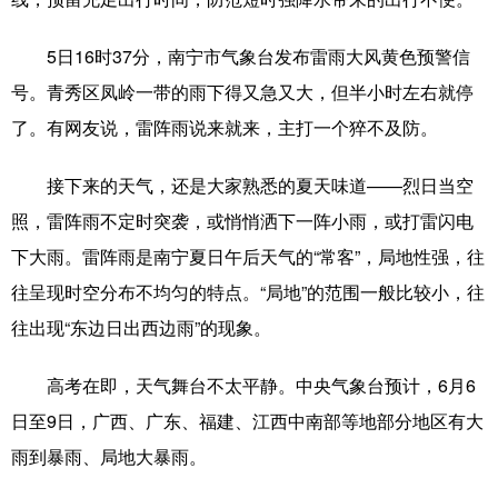
科技
科普
体育
文化
5日16时37分，南宁市气象台发布雷雨大风黄色预警信
健康
军事
访谈
视频
号。青秀区凤岭一带的雨下得又急又大，但半小时左右就停
了。有网友说，雷阵雨说来就来，主打一个猝不及防。
图片
中央文件
金融
汽车
食品
人居
信息化
乡村振兴
接下来的天气，还是大家熟悉的夏天味道——烈日当空
照，雷阵雨不定时突袭，或悄悄洒下一阵小雨，或打雷闪电
溯源中国
城市
旅游
能源
下大雨。雷阵雨是南宁夏日午后天气的“常客”，局地性强，往
会展
彩票
娱乐
时尚
往呈现时空分布不均匀的特点。“局地”的范围一般比较小，往
悦读
公益
书画
一带一路
往出现“东边日出西边雨”的现象。
亚太网
上市公司
文化产业
高考在即，天气舞台不太平静。中央气象台预计，6月6
日至9日，广西、广东、福建、江西中南部等地部分地区有大
地方频道
雨到暴雨、局地大暴雨。
北京
天津
河北
山西