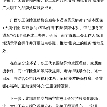
广大职工的品牌效应以及成果。
辽宁
吉林
上海
江苏
广西职工保障互助协会服务专员谭秀天解读了“基本医保
浙江
安徽
福建
江西
+大病保险+医疗救助+互助保障”四层保障体系，“互助服务直
山东
河南
湖北
湖南
通车”实现全流程线上办理。会后，南宁市总工会工作人员现
广东
广西
海南
重庆
场演示平台操作并开展驻点答疑，推动“指尖上的服务”落地见
四川
贵州
云南
西藏
效。
陕西
甘肃
青海
宁夏
在座谈交流环节，职工代表围绕异地就医理赔、家属便
新疆
内蒙古
黑龙江
捷参保、商业保险叠加等踊跃提问。走访组现场办公、逐一
回应，并结合公司现有福利体系，阐释“基本医保打底、企业
暖心福利、互助保障补充”三重保障逻辑。
多语种频道
下一步，北部湾航空与南宁市总工会将持续深化联动，
English
Español
Français
عربى
让广大职工在云端飞得更安心、岗位干得更暖心。（郭月