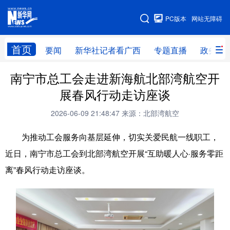
广西频道
PC版本
网站无障碍
网站地图
首页
要闻
新华社记者看广西
专题直播
政务信
广西频道
南宁市总工会走进新海航北部湾航空开
展春风行动走访座谈
要闻
新华社记者
专题直播
政务信息
2026-06-09 21:48:47
来源：北部湾航空
图片新闻
壮美广西
为推动工会服务向基层延伸，切实关爱民航一线职工，
近日，南宁市总工会到北部湾航空开展“互助暖人心·服务零距
新华网导航
离”春风行动走访座谈。
学习进行时
高层
时政
人事
国际
财经
网评
港澳
台湾
思客智库
全球连线
教育