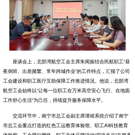
科技
科普
体育
文化
健康
军事
访谈
视频
图片
中央文件
金融
汽车
食品
人居
信息化
乡村振兴
溯源中国
城市
旅游
能源
座谈会上，北部湾航空工会主席朱闻振结合民航职工“昼
夜倒班、出差频繁、常年跨城作业”的工作特点，汇报了公司
会展
彩票
娱乐
时尚
工会建设和职工医疗互助保障工作推进情况。他说，北部湾
悦读
公益
书画
一带一路
航空工会始终以“让每一位职工在万米高空安心飞行、在地面
亚太网
上市公司
文化产业
工作舒心生活”为己任，持续提升服务保障水平。
交流环节中，南宁市总工会副主席谭靖系统介绍了南宁
地方频道
市总工会重点打造的红色工运教育体验馆、职工AI科技教育
体验馆、工会驿站网络、职工文体品牌活动“四张名片”在服务
北京
天津
河北
山西