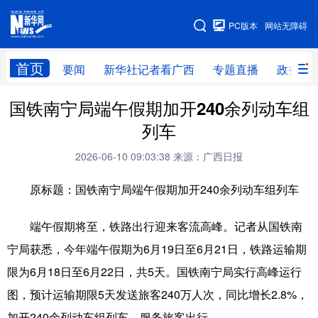
广西频道
PC版本
网站无障碍
网站地图
首页
要闻
新华社记者看广西
专题直播
政务信
国铁南宁局端午假期加开240余列动车组
广西频道
列车
要闻
新华社记者
专题直播
政务信息
2026-06-10 09:03:38
来源：广西日报
图片新闻
壮美广西
原标题：国铁南宁局端午假期加开240余列动车组列车
新华网导航
端午假期将至，铁路出行迎来客流高峰。记者从国铁南
宁局获悉，今年端午假期为6月19日至6月21日，铁路运输期
学习进行时
高层
时政
人事
限为6月18日至6月22日，共5天。国铁南宁局实行高峰运行
国际
财经
网评
港澳
图，预计运输期限5天发送旅客240万人次，同比增长2.8%，
台湾
思客智库
全球连线
教育
加开240余列动车组列车，服务旅客出行。