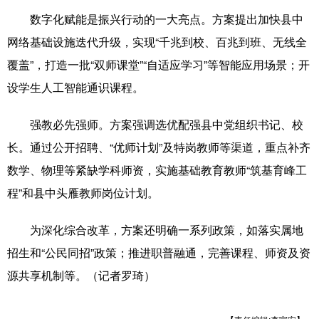
数字化赋能是振兴行动的一大亮点。方案提出加快县中
辽宁
吉林
上海
江苏
网络基础设施迭代升级，实现“千兆到校、百兆到班、无线全
浙江
安徽
福建
江西
覆盖”，打造一批“双师课堂”“自适应学习”等智能应用场景；开
设学生人工智能通识课程。
山东
河南
湖北
湖南
广东
广西
海南
重庆
强教必先强师。方案强调选优配强县中党组织书记、校
长。通过公开招聘、“优师计划”及特岗教师等渠道，重点补齐
四川
贵州
云南
西藏
数学、物理等紧缺学科师资，实施基础教育教师“筑基育峰工
陕西
甘肃
青海
宁夏
程”和县中头雁教师岗位计划。
新疆
内蒙古
黑龙江
为深化综合改革，方案还明确一系列政策，如落实属地
招生和“公民同招”政策；推进职普融通，完善课程、师资及资
多语种频道
源共享机制等。（记者罗琦）
English
Español
Français
عربى