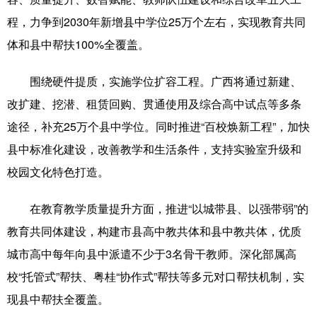
程，力争到2030年新增县中学位25万个左右，实现教育共同
科技
科普
体育
文化
体和县中帮扶100%全覆盖。
健康
军事
访谈
视频
围绕硬件提质，实施学位扩容工程。广西将通过新建、
图片
中央文件
金融
汽车
改扩建、挖潜、租赁回购、贯通使用及综合高中试点等多条
食品
人居
信息化
乡村振兴
途径，补充25万个县中学位。同时推进“百校焕新工程”，加快
溯源中国
城市
旅游
能源
县中标准化建设，改善教学和生活条件，支持实验室升级和
校园文化特色打造。
会展
彩票
娱乐
时尚
悦读
公益
书画
一带一路
在教育教学质量提升方面，推进“以城带县、以强带弱”的
教育共同体建设，构建市县高中教共体和县中教共体，优质
亚太网
上市公司
文化产业
城市高中每年向县中派遣不少于3名骨干教师。深化部属高
校“托管式”帮扶、粤桂“协作式”帮扶等多元对口帮扶机制，实
地方频道
现县中帮扶全覆盖。
北京
天津
河北
山西