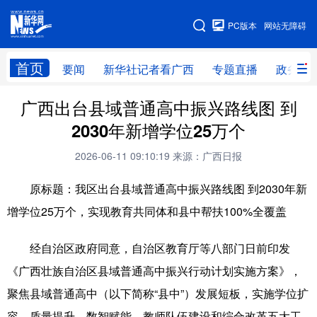
广西频道
PC版本
网站无障碍
网站地图
首页
要闻
新华社记者看广西
专题直播
政务信
广西频道
广西出台县域普通高中振兴路线图 到
2030年新增学位25万个
要闻
新华社记者
专题直播
政务信息
2026-06-11 09:10:19
来源：广西日报
图片新闻
壮美广西
原标题：我区出台县域普通高中振兴路线图 到2030年新
增学位25万个，实现教育共同体和县中帮扶100%全覆盖
新华网导航
经自治区政府同意，自治区教育厅等八部门日前印发
学习进行时
高层
时政
人事
《广西壮族自治区县域普通高中振兴行动计划实施方案》，
国际
财经
网评
港澳
聚焦县域普通高中（以下简称“县中”）发展短板，实施学位扩
台湾
思客智库
全球连线
教育
容、质量提升、数智赋能、教师队伍建设和综合改革五大工