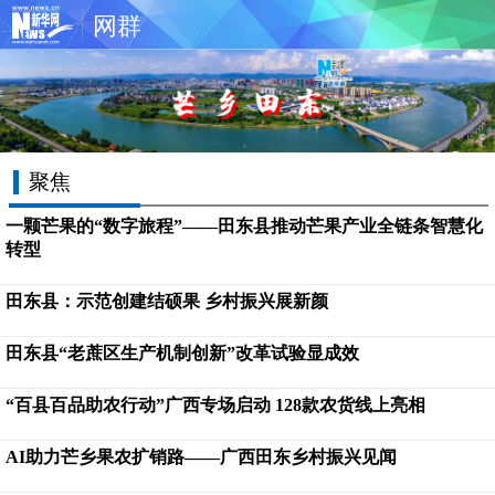
网群
聚焦
一颗芒果的“数字旅程”——田东县推动芒果产业全链条智慧化
转型
田东县：示范创建结硕果 乡村振兴展新颜
田东县“老蔗区生产机制创新”改革试验显成效
“百县百品助农行动”广西专场启动 128款农货线上亮相
AI助力芒乡果农扩销路——广西田东乡村振兴见闻