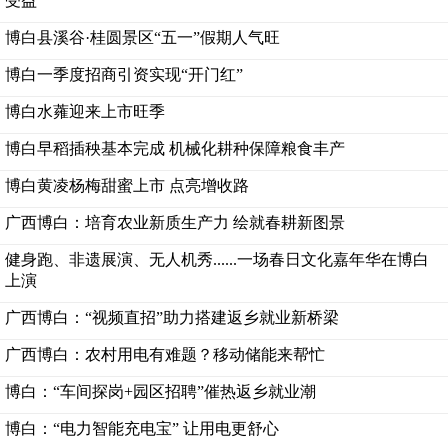
受益
博白县溪谷·桂圆景区“五一”假期人气旺
博白一季度招商引资实现“开门红”
博白水蕹迎来上市旺季
博白早稻插秧基本完成 机械化耕种保障粮食丰产
博白黄凌杨梅甜蜜上市 点亮增收路
广西博白：培育农业新质生产力 绘就春耕新图景
健身跑、非遗展演、无人机秀......一场春日文化嘉年华在博白
上演
广西博白：“视频直招”助力搭建返乡就业新桥梁
广西博白：农村用电有难题？移动储能来帮忙
博白：“车间探岗+园区招聘”催热返乡就业潮
博白：“电力智能充电宝” 让用电更舒心