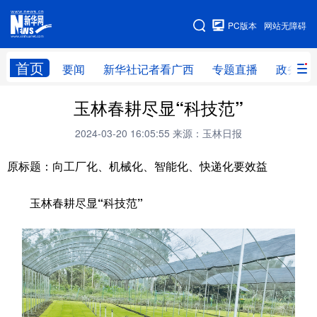
广西频道
PC版本
网站无障碍
网站地图
首页
要闻
新华社记者看广西
专题直播
政务信
广西频道
玉林春耕尽显“科技范”
2024-03-20 16:05:55
来源：玉林日报
要闻
新华社记者
专题直播
政务信息
原标题：向工厂化、机械化、智能化、快递化要效益
图片新闻
壮美广西
玉林春耕尽显“科技范”
新华网导航
学习进行时
高层
时政
人事
国际
财经
网评
港澳
台湾
思客智库
全球连线
教育