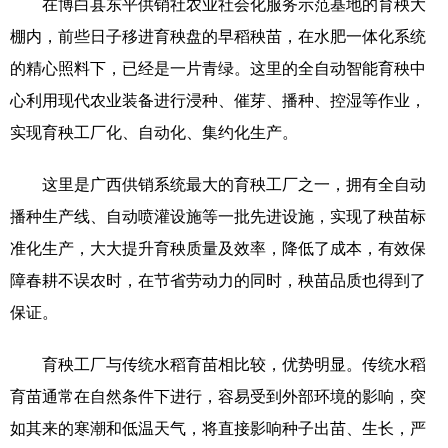
在博白县东平供销社农业社会化服务示范基地的育秧大
棚内，前些日子移进育秧盘的早稻秧苗，在水肥一体化系统
辽宁
吉林
上海
江苏
的精心照料下，已经是一片青绿。这里的全自动智能育秧中
浙江
安徽
福建
江西
心利用现代农业装备进行浸种、催芽、播种、控湿等作业，
山东
河南
湖北
湖南
实现育秧工厂化、自动化、集约化生产。
广东
广西
海南
重庆
这里是广西供销系统最大的育秧工厂之一，拥有全自动
四川
贵州
云南
西藏
播种生产线、自动喷灌设施等一批先进设施，实现了秧苗标
准化生产，大大提升育秧质量及效率，降低了成本，有效保
陕西
甘肃
青海
宁夏
障春耕不误农时，在节省劳动力的同时，秧苗品质也得到了
新疆
内蒙古
黑龙江
保证。
育秧工厂与传统水稻育苗相比较，优势明显。传统水稻
多语种频道
育苗通常在自然条件下进行，容易受到外部环境的影响，突
English
Español
Français
عربى
如其来的寒潮和低温天气，将直接影响种子出苗、生长，严