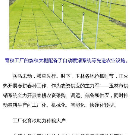
科技
科普
体育
文化
健康
军事
访谈
视频
图片
中央文件
金融
汽车
食品
人居
信息化
乡村振兴
育秧工厂的炼秧大棚配备了自动喷灌系统等先进农业设施。
溯源中国
城市
旅游
能源
会展
彩票
娱乐
时尚
兵马未动，粮草先行。时下，玉林各地抢抓时节，正火
热开展春耕春种工作。作为农资供应的主力军——玉林市供
悦读
公益
书画
一带一路
销系统全力开展春耕农资采购、调运、储备和供应，同时推
亚太网
上市公司
文化产业
动春耕生产向工厂化、机械化、智能化、快递化转型。
工厂化育秧助力种粮大户
地方频道
北京
天津
河北
山西