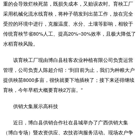
Русский язык
日本語
한국어
重的会导致烂秧死苗，既损失成本，又贻误农时。育秧工厂
采用机械化流水线育秧，将种子萌发到出苗工作，放在完全
Deutsch
Português
受控的环境中进行，克服温度、水分、土壤等影响，相较于
传统育秧节省80%人工、提高20%~30%效率，且极大降低了
水稻育秧风险。
该育秧工厂现由博白县桂客农业种植有限公司负责运营
管理，公司负责人陈超介绍：“到目前为止，我们为种粮大户
提供秧苗8000多亩，很快就要下地插秧了；接下来还得继续
育秧，今年早稻大概要育秧2万亩。”
供销大集展示高科技
近日，博白县供销合作社在县城举办了广西供销大集
（博白专场）暨农资供应、农技咨询服务活动。现场农户争