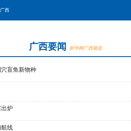
广西
广西要闻
新华网广西频道
洞穴盲鱼新物种
案出炉
门航线