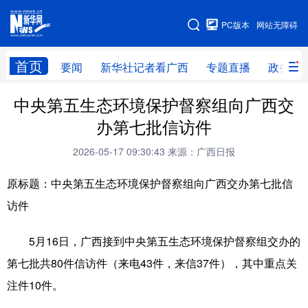
广西频道
PC版本
网站无障碍
网站地图
首页
要闻
新华社记者看广西
专题直播
政务信
广西频道
中央第五生态环境保护督察组向广西交
办第七批信访件
要闻
新华社记者
专题直播
政务信息
2026-05-17 09:30:43
来源：广西日报
图片新闻
壮美广西
原标题：中央第五生态环境保护督察组向广西交办第七批信
访件
新华网导航
5月16日，广西接到中央第五生态环境保护督察组交办的
学习进行时
高层
时政
人事
第七批共80件信访件（来电43件，来信37件），其中重点关
国际
财经
网评
港澳
注件10件。
台湾
思客智库
全球连线
教育