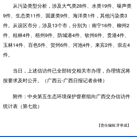
从污染类型分析，涉及大气类28件、水类19件、噪声类
科技
科普
体育
文化
9件、生态类11件、固废类9件、海洋类1件，其他污染类3
健康
军事
访谈
视频
件。从设区市分，涉及13个市，分别为：南宁16件、柳州2
件、桂林4件、梧州9件、防城港4件、钦州6件、贵港4件、
图片
中央文件
金融
汽车
玉林14件、百色5件、贺州6件、河池4件、来宾2件、崇左4
食品
人居
信息化
乡村振兴
件。
溯源中国
城市
旅游
能源
当日，上述信访件已全部转交相关市办理，办理情况将
会展
彩票
娱乐
时尚
按要求及时公开。（广西云-广西日报记者余锋）
悦读
公益
书画
一带一路
附件：中央第五生态环境保护督察组向广西交办信访件
亚太网
上市公司
文化产业
统计表（第七批）
地方频道
【责任编辑:牙举成】
北京
天津
河北
山西