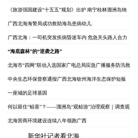
《旅游强国建设“十五五”规划》出炉 南宁桂林涠洲岛纳
入全国旅游重点布局
广西北海海警局成功救助海岛患病幼儿
广西北海：一司机突发疾病昏迷车内 危急关头路人合力
破窗救援
“海底森林”的“逆袭之路”
北海市“四网”联动入选国家广电总局应急广播服务防汛救
灾（2025年）专项行动“十佳案例”
中央生态环保督察通报广西北海钦州海洋生态保护短板
明显
一座城的足球基因
何以留住“鲸喜”？——涠洲岛“观鲸游”治理观察｜调查观
察
北海营商环境建设连续八年领跑广西
新华社记者看北海