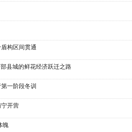
个盾构区间贯通
西部县城的鲜花经济跃迁之路
行第一阶段冬训
南宁开营
体魄