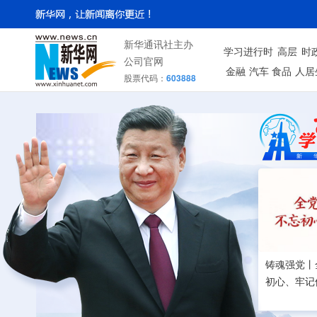
新华通讯社主办
学习进行时
高层
时
公司官网
金融
汽车
食品
人居
股票代码：
603888
铸魂强党丨
初心、牢记