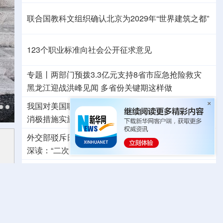
联合国教科文组织确认北京为2029年“世界建筑之都”
123个职业标准向社会公开征求意见
专题丨
两部门预拨3.3亿元支持8省市应急抢险救灾
黑龙江迎战洪峰见闻
多省份关键期这样做
我国对美国联邦通信委员会、美国土安全部系列涉华
消极措施实施反制
发起首例对外贸易国家安全调查
外交部驳斥日本《防卫白皮书》：已向日方严正交涉
深读：“二次元”漫画包装下，白皮书暗藏祸心
中方坚决反对美方滥用国家力量无理打压中国企业
中方代表：防止“三股势力”借助新兴技术蔓延渗透
系