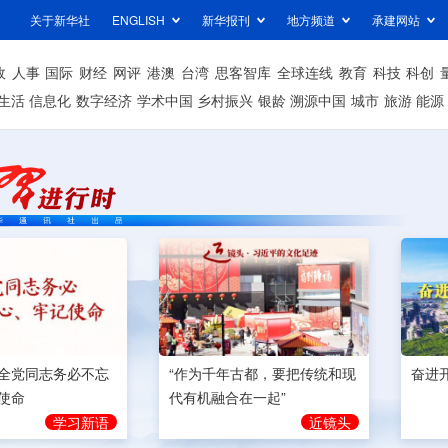
关于新华社
ENGLISH
新华报刊
地方频道
承建网站
政
人事
国际
财经
网评
港澳
台湾
思客智库
全球连线
教育
科技
科创
生活
信息化
数字经济
学术中国
乡村振兴
银龄
溯源中国
城市
旅游
能源
奋进
全党同志务必不忘
“作为千年古都，要把传统和现
使命
代有机融合在一起”
学习新语
近镜头