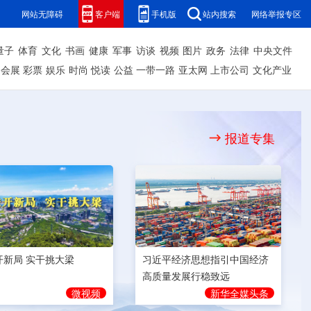
网站无障碍
客户端
手机版
站内搜索
网络举报专区
量子
体育
文化
书画
健康
军事
访谈
视频
图片
政务
法律
中央文件
会展
彩票
娱乐
时尚
悦读
公益
一带一路
亚太网
上市公司
文化产业
报道专集
开新局 实干挑大梁
习近平经济思想指引中国经济
高质量发展行稳致远
微视频
新华全媒头条