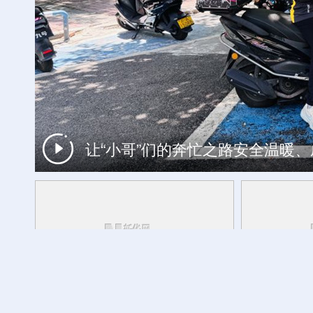
让“小哥”们的奔忙之路安全温暖
工银私人银行 君子偕伙伴同行
财经慧说丨一机难求，中国空调卖爆
广交会“云签