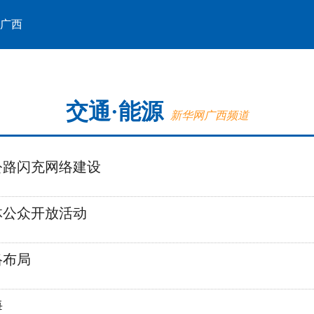
广西
交通·能源
新华网广西频道
公路闪充网络建设
体公众开放活动
络布局
海