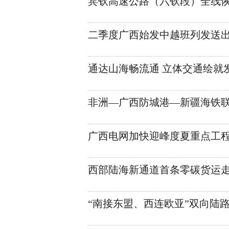
宾钦高速公路（六钦段）全线
二季度广西始发中越班列发送出口
通达山海畅流通 立体交通绘就
非洲—广西防城港—新疆海铁联
广西电网加快迎峰度夏重点工
西部陆海新通道首条零碳货运
“南接东盟、西连欧亚”双向陆