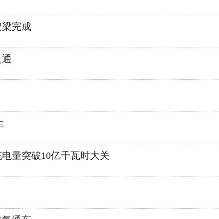
架梁完成
贯通
生
充电量突破10亿千瓦时大关