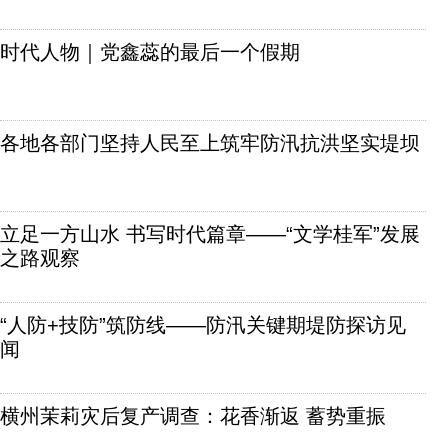
时代人物｜党鑫蕊的最后一个假期
各地各部门坚持人民至上筑牢防汛抗洪坚实堤坝
立足一方山水 书写时代篇章——“文学桂军”发展
之路观察
“人防+技防”筑防线——防汛关键期堤防探访见
闻
横州茉莉灾后复产调查：花香渐返 蓄势重振