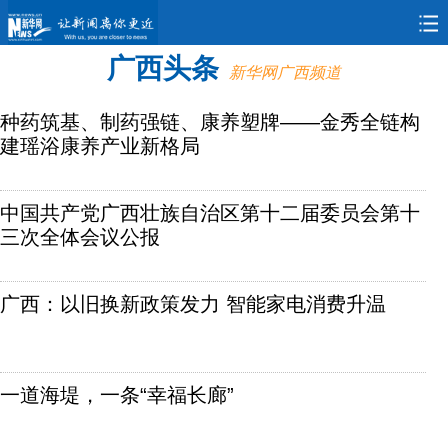
广西头条
新华社简
新华网
中国政府
要闻
新华社记
新华网广西频道
介
网
者看广西
种药筑基、制药强链、康养塑牌——金秀全链构
建瑶浴康养产业新格局
中国共产党广西壮族自治区第十二届委员会第十
三次全体会议公报
广西：以旧换新政策发力 智能家电消费升温
一道海堤，一条“幸福长廊”