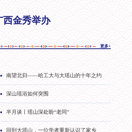
广西金秀举办
更多+
南望北归——哈工大与大瑶山的十年之约
深山瑶浴如何突围
半月谈丨瑶山深处盼“老同”
回到大瑶山，一位学者重新认识了家乡