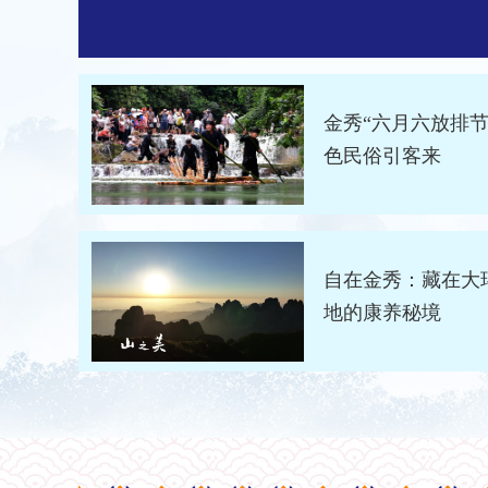
金秀“六月六放排节
色民俗引客来
自在金秀：藏在大
地的康养秘境