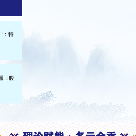
”：特
瑶山腹