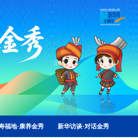
寿福地·康养金秀
新华访谈·对话金秀