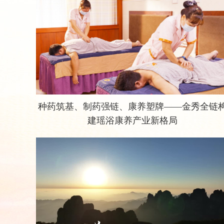
种药筑基、制药强链、康养塑牌——金秀全链
建瑶浴康养产业新格局