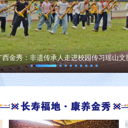
瑶族织绣：传承千年的非遗瑰宝